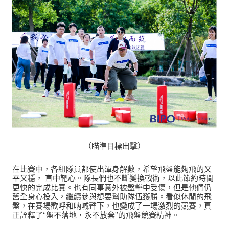
（瞄準目標出擊）
在比賽中，各組隊員都使出渾身解數，希望飛盤能夠飛的又
平又穩， 直中靶心。隊長們也不斷變換戰術，以此節約時間
更快的完成比賽。也有同事意外被盤擊中受傷，但是他們仍
舊全身心投入，繼續參與想要幫助隊伍獲勝。看似休閒的飛
盤，在賽場歡呼和呐喊聲下，也變成了一場激烈的競賽，真
正詮釋了“盤不落地，永不放棄”的飛盤競賽精神。