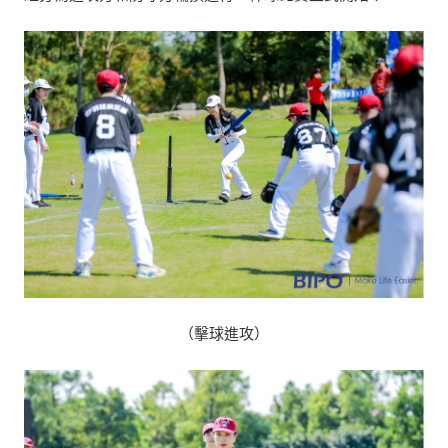
（擊球進攻）