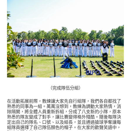
（完成隊伍分組）
在活動拓展前際，教練讓大家先自行組隊，我們各自都找了
熟悉的同事為一組。萬萬沒想到，教練為調動大家熱情，消
除隔閡，將全體人員重新拆組，分成了八支新的小隊，原本
熟悉的隊友變成了對手，讓比賽變得格外殘酷。隨後每隊決
定出自己的隊名、口號、以及組長，並且通過搶球爭奪讓每
組隊員選擇了自己隊伍顏色的帽子。在大家的歡聲笑語中，