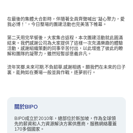
在最後的集體大合影時，伴隨著全員齊聲喊出“凝心聚力，愛
我必博！”，今日整場的團建活動也完美落下帷幕。
第二天用完早餐後，大家集合返程，本次團建活動就此圓滿
結束。我們感謝公司為大家提供了這樣一次充滿樂趣的體驗
活動，感謝組織策劃的同事辛苦付出，以此增進了彼此的瞭
解和團隊的凝聚力，雖然短暫卻意義非凡。
流年笑擲,未來可期,不負韶華,感謝相遇。願我們在未來的日子
裏，能夠如在賽場一般並肩作戰，逐夢前行。
關於BIPO
BIPO成立於2010年，總部位於新加坡，作為全球領
先的薪資和人力資源解決方案供應商，服務網絡覆蓋
170多個國家。