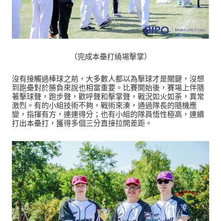
（完成本壘打繞場擊掌）
沒有接觸過棒球之前，大多數人都以為擊球才是關鍵，沒想
到跑壘對於勝負來說也相當重要。比賽開始後，賽場上伴隨
著擊球聲，跑步聲，歡呼聲和擊掌聲，戰況如火如荼，異常
激烈。有的小組技術不夠，戰術來湊，通過隊長的隨機應
變，指揮有方，連連得分；也有小組的隊員悟性極高，連續
打出本壘打，獲得多個三分直接拉開差距。