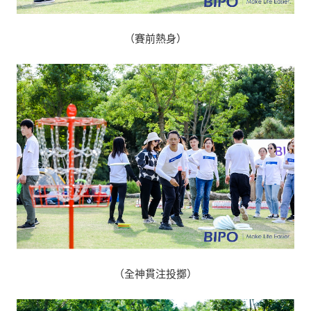
（賽前熱身）
（全神貫注投擲）