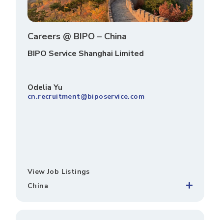
Careers @ BIPO – China
BIPO Service Shanghai Limited
Odelia Yu
cn.recruitment@biposervice.com
View Job Listings
China