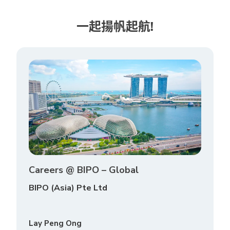
一起揚帆起航!
Careers @ BIPO – Global
BIPO (Asia) Pte Ltd
Lay Peng Ong