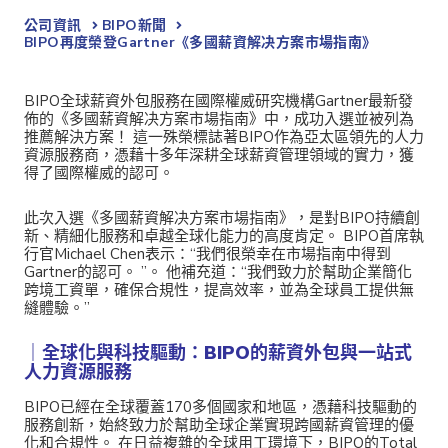
公司資訊
BIPO新聞​
BIPO再度榮登Gartner《多國薪資解决方案市場指南》
BIPO全球薪資外包服務在國際權威研究機構Gartner最新發
佈的《多國薪資解决方案市場指南》中，成功入選並被列為
推薦解決方案！ 這一殊榮標誌著BIPO作為亞太區領先的人力
資源服務商，憑藉十多年深耕全球薪資管理領域的實力，獲
得了國際權威的認可。
此次入選《多國薪資解决方案市場指南》，是對BIPO持續創
新、精細化服務和卓越全球化能力的高度肯定。 BIPO首席執
行官Michael Chen表示：“我們很榮幸在市場指南中得到
Gartner的認可。 ”。 他補充道：“我們致力於幫助企業簡化
跨境工資單，確保合規性，提高效率，並為全球員工提供無
縫體驗。”
｜全球化與科技驅動：BIPO的薪資外包與一站式
人力資源服務
BIPO已經在全球覆蓋170多個國家和地區，憑藉科技驅動的
服務創新，始終致力於幫助全球企業實現跨國薪資管理的優
化和合規性。 在日益複雜的全球用工環境下，BIPO的Total