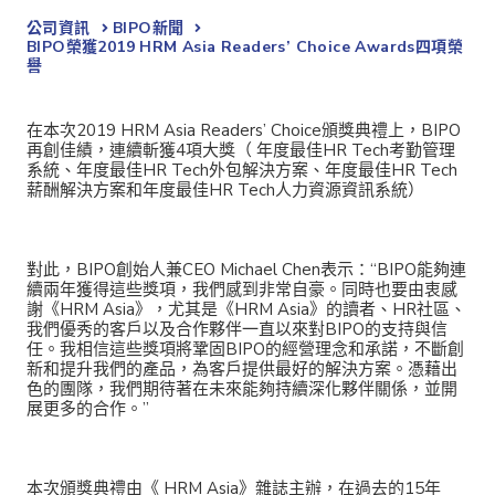
公司資訊
BIPO新聞​
BIPO榮獲2019 HRM Asia Readers’ Choice Awards四項榮
譽
在本次2019 HRM Asia Readers’ Choice頒獎典禮上，BIPO
再創佳績，連續斬獲4項大獎（ 年度最佳HR Tech考勤管理
系統、年度最佳HR Tech外包解決方案、年度最佳HR Tech
薪酬解決方案和年度最佳HR Tech人力資源資訊系統）
對此，BIPO創始人兼CEO Michael Chen表示：“BIPO能夠連
續兩年獲得這些獎項，我們感到非常自豪。同時也要由衷感
謝《HRM Asia》，尤其是《HRM Asia》的讀者、HR社區、
我們優秀的客戶以及合作夥伴一直以來對BIPO的支持與信
任。我相信這些獎項將鞏固BIPO的經營理念和承諾，不斷創
新和提升我們的產品，為客戶提供最好的解決方案。憑藉出
色的團隊，我們期待著在未來能夠持續深化夥伴關係，並開
展更多的合作。”
本次頒獎典禮由《 HRM Asia》雜誌主辦，在過去的15年