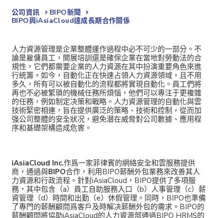
公司資訊
BIPO新聞​
BIPO與iAsiaCloud達成長期合作關係
人力資源管理是企業整體運作過程中必不可少的一部分。不
論是雇傭員工，開展培訓還是確保企業在當地對勞動法的合
規性，它們都需要企業的人力資源在其中扮演重要角色來進
行統籌。如今，自動化正在快速占領人力資源領域，且不用
多久，所有可以被自動化的流程都將實現自動化。員工們將
再也不必被繁瑣的機械任務所煩惱，他們可以專注于更複雜
的任務，例如制定决策和戰略。人力資源管理的自動化與雲
技術緊密相連，旨在提供廣泛的策略、技術和控制，從而加
强公司整體的安全狀况，避免潜在威脅對公司數據、應用程
序和基礎架構造成危害。
iAsiaCloud Inc.
作爲一家菲律賓的網絡安全和雲服務提供
商，通過與
BIPO
合作，利用BIPO薪酬外包業務來改善其人
力資源和行政流程。針對iAsiaCloud，BIPO提供了多項服
務，其中包含（a）員工自助服務入口（b）人事管理（c）薪
資管理（d）時間和出勤（e）休假管理。同時，BIPO也準備
了專門的薪酬顧問爲客戶及時解决薪酬外包的需求。BIPO的
薪酬顧問將協助iAsiaCloud的人力資源部通過BIPO HRMS的