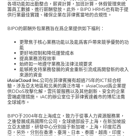
各項功能如出勤整合，薪資計算，加班計算，休假管理來統
籌員工數據、進行薪酬發放。此外，BIPO HRMS也有助于提
供行業最佳實踐、確保企業在菲律賓當地的合規性。
BIPO的薪酬外包業務旨在爲企業提供如下福利：
更聚焦于核心業務功能以及能爲客戶帶來競爭優勢的功
能
更好地控制和降低運營成本
提高業務流程效率
始終如一地遵守業務及法律法規要求
能够將支持業務發展的資金重新引流成爲開發新的收入
來源的資金
iAsiaCloud Inc.
公司在菲律賓擁有超過75年的ICT綜合經
驗，涉及亞太地區和北美的廣泛市場。 iAsiaCloud爲企業提
供DDoS攻擊化解，雲托管服務以及其他創新、安全的企業
雲端處理措施。 iAC的辦公室位于菲律賓達義市的博尼法喬
全球城市。
BIPO于2004年在上海成立，致力于從事人力資源服務業，
之後發展成爲國際化公司，全球總部設于上海，在新加坡設
立亞太總部，研發中心分別設于新加坡，上海，印度尼西
亞，另外，分別在香港、臺灣、日本、泰國，越南，印度、