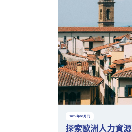
2024
年
08
月刊
探索歐洲人力資源