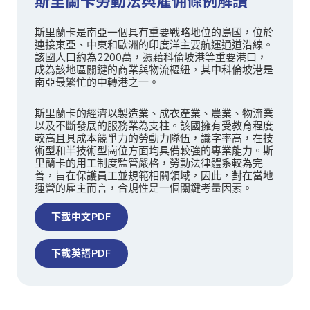
斯里蘭卡勞動法與雇佣條例解讀
斯里蘭卡是南亞一個具有重要戰略地位的島國，位於
連接東亞、中東和歐洲的印度洋主要航運通道沿線。
該國人口約為2200萬，憑藉科倫坡港等重要港口，
成為該地區關鍵的商業與物流樞紐，其中科倫坡港是
南亞最繁忙的中轉港之一。
斯里蘭卡的經濟以製造業、成衣產業、農業、物流業
以及不斷發展的服務業為支柱。該國擁有受教育程度
較高且具成本競爭力的勞動力隊伍，識字率高，在技
術型和半技術型崗位方面均具備較強的專業能力。斯
里蘭卡的用工制度監管嚴格，勞動法律體系較為完
善，旨在保護員工並規範相關領域，因此，對在當地
運營的雇主而言，合規性是一個關鍵考量因素。
下載中文PDF
下載英語PDF