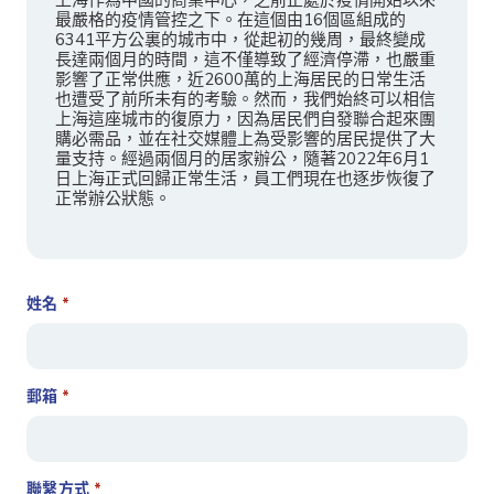
上海作為中國的商業中心，之前正處於疫情開始以來
最嚴格的疫情管控之下。在這個由16個區組成的
6341平方公裏的城市中，從起初的幾周，最終變成
長達兩個月的時間，這不僅導致了經濟停滯，也嚴重
影響了正常供應，近2600萬的上海居民的日常生活
也遭受了前所未有的考驗。然而，我們始終可以相信
上海這座城市的復原力，因為居民們自發聯合起來團
購必需品，並在社交媒體上為受影響的居民提供了大
量支持。經過兩個月的居家辦公，隨著2022年6月1
日上海正式回歸正常生活，員工們現在也逐步恢復了
正常辦公狀態。
姓名
*
郵箱
*
聯繫方式
*