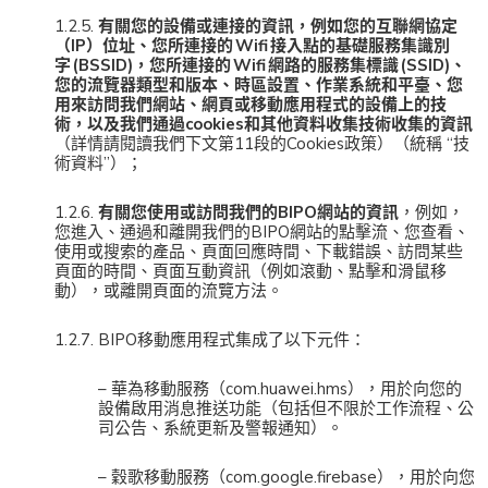
1.2.5.
有關您的設備或連接的資訊，例如您的互聯網協定
（IP）位址、您所連接的 Wifi 接入點的基礎服務集識別
字 (BSSID)，您所連接的 Wifi 網路的服務集標識 (SSID)、
您的流覽器類型和版本、時區設置、作業系統和平臺、您
用來訪問我們網站、網頁或移動應用程式的設備上的技
術，以及我們通過cookies和其他資料收集技術收集的資訊
（詳情請閱讀我們下文第11段的Cookies政策）（統稱 “技
術資料”）；
1.2.6.
有關您使用或訪問我們的BIPO網站的資訊
，例如，
您進入、通過和離開我們的BIPO網站的點擊流、您查看、
使用或搜索的產品、頁面回應時間、下載錯誤、訪問某些
頁面的時間、頁面互動資訊（例如滾動、點擊和滑鼠移
動），或離開頁面的流覽方法。
1.2.7. BIPO移動應用程式集成了以下元件：
– 華為移動服務（com.huawei.hms），用於向您的
設備啟用消息推送功能（包括但不限於工作流程、公
司公告、系統更新及警報通知）。
– 穀歌移動服務（com.google.firebase），用於向您