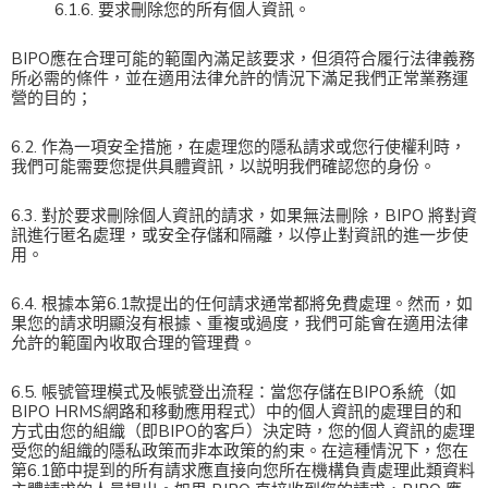
6.1.6. 要求刪除您的所有個人資訊。
BIPO應在合理可能的範圍內滿足該要求，但須符合履行法律義務
所必需的條件，並在適用法律允許的情況下滿足我們正常業務運
營的目的；
6.2. 作為一項安全措施，在處理您的隱私請求或您行使權利時，
我們可能需要您提供具體資訊，以説明我們確認您的身份。
6.3. 對於要求刪除個人資訊的請求，如果無法刪除，BIPO 將對資
訊進行匿名處理，或安全存儲和隔離，以停止對資訊的進一步使
用。
6.4. 根據本第6.1款提出的任何請求通常都將免費處理。然而，如
果您的請求明顯沒有根據、重複或過度，我們可能會在適用法律
允許的範圍內收取合理的管理費。
6.5. 帳號管理模式及帳號登出流程：當您存儲在BIPO系統（如
BIPO HRMS網路和移動應用程式）中的個人資訊的處理目的和
方式由您的組織（即BIPO的客戶）決定時，您的個人資訊的處理
受您的組織的隱私政策而非本政策的約束。在這種情況下，您在
第6.1節中提到的所有請求應直接向您所在機構負責處理此類資料