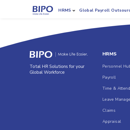
HRMS
Global Payroll Outsour
HRMS
Personnel Hu
Total HR Solutions for your
Global Workforce
Payroll
Time & Atten
Leave Manag
Claims
Appraisal