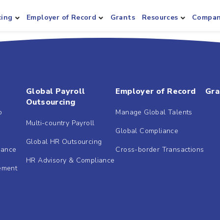
cing
Employer of Record
Grants
Resources
Compa
Global Payroll
Employer of Record
Gra
Outsourcing
b
Manage Global Talents
Multi-country Payroll
Global Compliance
Global HR Outsourcing
dance
Cross-border Transactions
HR Advisory & Compliance
ement