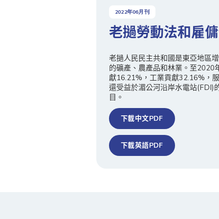
2022
年
06
月刊
老撾勞動法和雇傭
老撾人民民主共和國是東亞地區增
的礦產、農產品和林業。至2020
獻16.21%，工業貢獻32.16%
還受益於湄公河沿岸水電站(FDI
目。
下載中文PDF
下載英語PDF