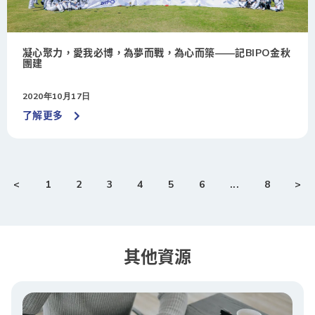
凝心聚力，愛我必博，為夢而戰，為心而築——記BIPO金秋
團建
2020年10月17日
了解更多
<
1
2
3
4
5
6
...
8
>
其他資源