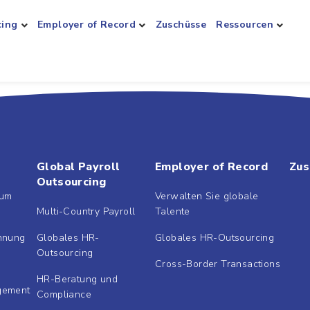
cing
Employer of Record
Zuschüsse
Ressourcen
Global Payroll
Employer of Record
Zus
Outsourcing
rum
Verwalten Sie globale
Multi-Country Payroll
Talente
hnung
Globales HR-
Globales HR-Outsourcing
Outsourcing
Cross-Border Transactions
HR-Beratung und
gement
Compliance