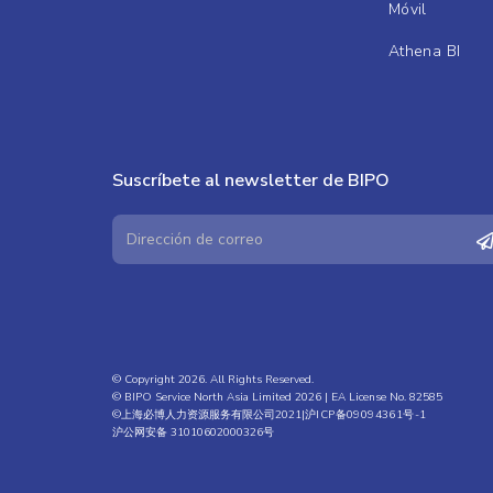
Móvil
Athena BI
Suscríbete al newsletter de BIPO
© Copyright 2026. All Rights Reserved.
© BIPO Service North Asia Limited 2026 | EA License No. 82585
©上海必博人力资源服务有限公司2021|
沪ICP备09094361号-1
沪公网安备 31010602000326号