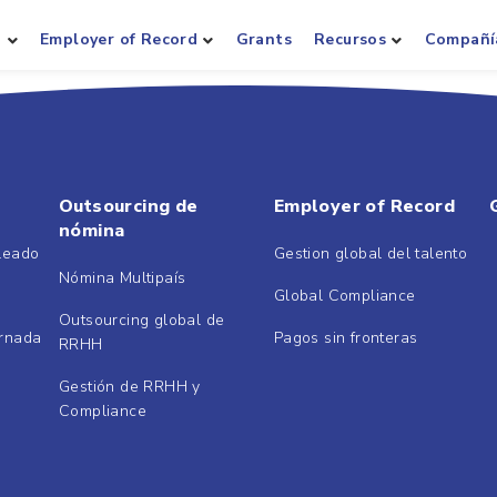
a
Employer of Record
Grants
Recursos
Compañí
Outsourcing de
Employer of Record
nómina
pleado
Gestion global del talento
Nómina Multipaís
Global Compliance
Outsourcing global de
ornada
Pagos sin fronteras
RRHH
Gestión de RRHH y
Compliance