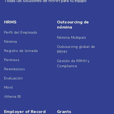
Todas las soluciones de RRHH para tu equipo
HRMS
Outsourcing de
nómina
Perfil del Empleado
Nómina Multipaís
Nómina
Outsourcing global de
Registro de Jornada
RRHH
Permisos
Gestión de RRHH y
Compliance
Reembolsos
Evaluación
Móvil
Athena BI
Employer of Record
Grants