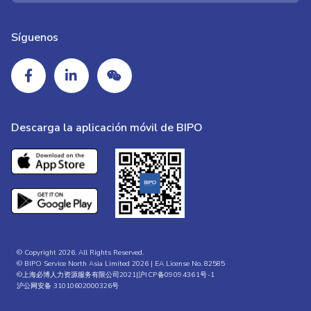
Síguenos
Descarga la aplicación móvil de BIPO
© Copyright 2026. All Rights Reserved.
© BIPO Service North Asia Limited 2026 | EA License No. 82585
©上海必博人力资源服务有限公司2021|
沪ICP备09094361号-1
沪公网安备 31010602000326号