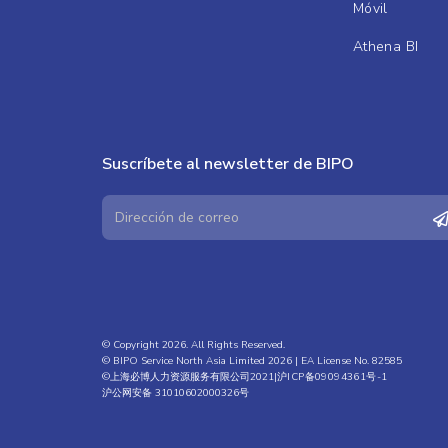
Móvil
Athena BI
Suscríbete al newsletter de BIPO
© Copyright 2026. All Rights Reserved.
© BIPO Service North Asia Limited 2026 | EA License No. 82585
©上海必博人力资源服务有限公司2021|
沪ICP备09094361号-1
沪公网安备 31010602000326号