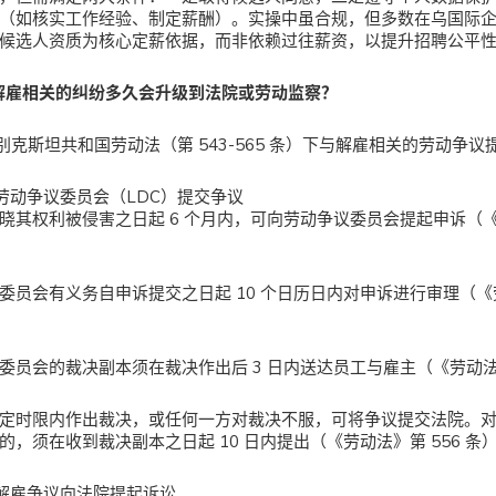
（如核实工作经验、制定薪酬）。实操中虽合规，但多数在乌国际
候选人资质为核心定薪依据，而非依赖过往薪资，以提升招聘公平
解雇相关的纠纷多久会升级到法院或劳动监察？
别克斯坦共和国劳动法（第 543-565 条）下与解雇相关的劳动争议
劳动争议委员会（LDC）提交争议
晓其权利被侵害之日起 6 个月内，可向劳动争议委员会提起申诉（《劳
委员会有义务自申诉提交之日起 10 个日历日内对申诉进行审理（《劳
委员会的裁决副本须在裁决作出后 3 日内送达员工与雇主（《劳动法》
定时限内作出裁决，或任何一方对裁决不服，可将争议提交法院。
的，须在收到裁决副本之日起 10 日内提出（《劳动法》第 556 条
解雇争议向法院提起诉讼