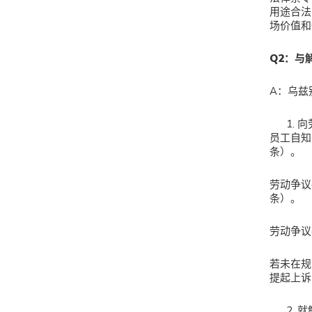
用途合法
场价值和
Q
2：与
A：乌兹
向
员工自知
条）。
劳动争议
条）。
劳动争议
若未在规
提起上诉
就