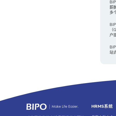
B
薪
多
BI
（
户
B
站
HRMS系统