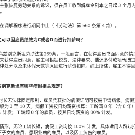
主张恢复劳动关系的诉讼，须在员工收到解雇令副本之日起 3 个月
）。
在调解程序进行期间中止（《劳动法》第 560 条第 4 款）。
主可以因雇员绩效为C或者D而进行扣薪吗？
乌兹别克斯坦劳动法第269条，一般而言，在获得雇员书面同意的情
未获得雇员同意，雇主可根据税费、法律要求、偿还多付款项/预支
律处分以及未休假天数等原因进行薪资扣除。综上所述，雇主不得
兹别克斯坦有哪些病假相关规定？
时长无法律固定限制，雇员凭获批的病假证明可按需申请病假。病假
般为 3 至 10 天。病假工资按日均薪资核算：工龄满 8 年（含 8 
0% 计发；工龄超 8 年的雇员，按其日均薪资的 80% 计发。
情形，无论工龄长短，病假工资均按 100% 计发，具体适用人群包括
以下子女的雇员、患职业病的雇员，以及因工负伤的雇员。