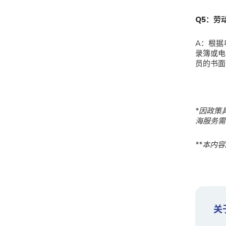
Q
5：劳
A：根据
录簿或电
员的书面
*
因政策
海服务需
**
本内容
关