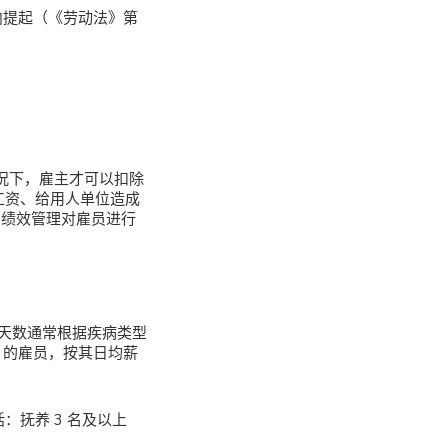
内提起（《劳动法》第
况下，雇主才可以扣除
工资、给用人单位造成
因绩效管理对雇员进行
天数通常根据疾病类型
年）的雇员，按其日均薪
：抚养 3 名及以上