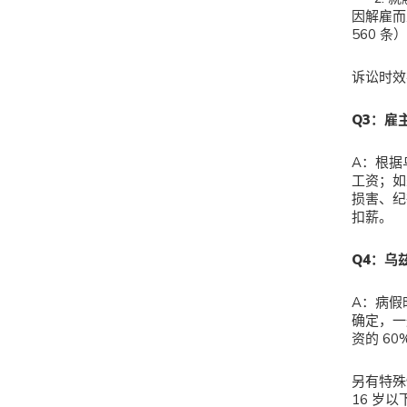
因解雇而
560 条
诉讼时效
Q
3：雇
A：根据
工资；如
损害、纪
扣薪。
Q
4：乌
A：病假
确定，一
资的 6
另有特殊
16 岁