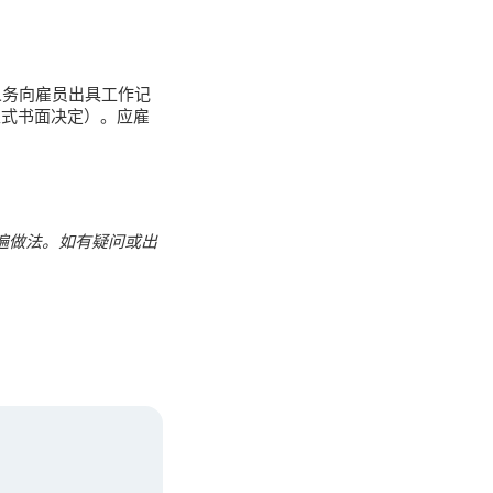
义务向雇员出具工作记
正式书面决定）。应雇
遍做法。如有疑问或出