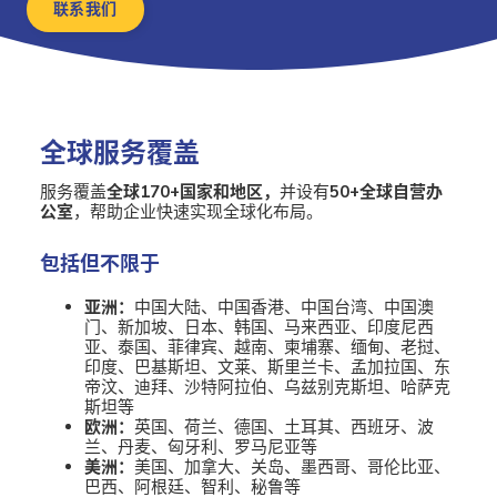
联系我们
全球服务覆盖
服务覆盖
全球170+国家和地区，
并设有
50+全球自营办
公室
，帮助企业快速实现全球化布局。
包括但不限于
亚洲：
中国大陆、中国香港、中国台湾、中国澳
门、新加坡、日本、韩国、马来西亚、印度尼西
亚、泰国、菲律宾、越南、柬埔寨、缅甸、老挝、
印度、巴基斯坦、文莱、斯里兰卡、孟加拉国、东
帝汶、迪拜、沙特阿拉伯、乌兹别克斯坦、哈萨克
斯坦等
欧洲：
英国、荷兰、德国、土耳其、西班牙、波
兰、丹麦、匈牙利、罗马尼亚等
美洲：
美国、加拿大、关岛、墨西哥、哥伦比亚、
巴西、阿根廷、智利、秘鲁等