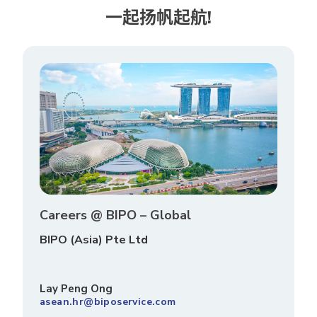
一起扬帆起航!
Careers @ BIPO – Global
BIPO (Asia) Pte Ltd
Lay Peng Ong
asean.hr@biposervice.com