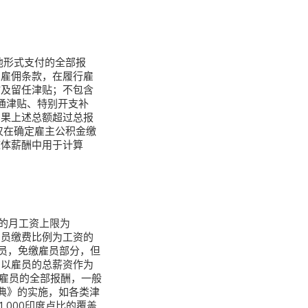
他形式支付的全部报
的雇佣条款，在履行雇
贴及留任津贴；不包含
通津贴、特别开支补
如果上述总额超过总报
仅在确定雇主公积金缴
整体薪酬中用于计算
员的月工资上限为
，雇员缴费比例为工资的
雇员，免缴雇员部分，但
常以雇员的总薪资作为
给雇员的全部报酬，一般
法典》的实施，如各类津
,000印度卢比的覆盖