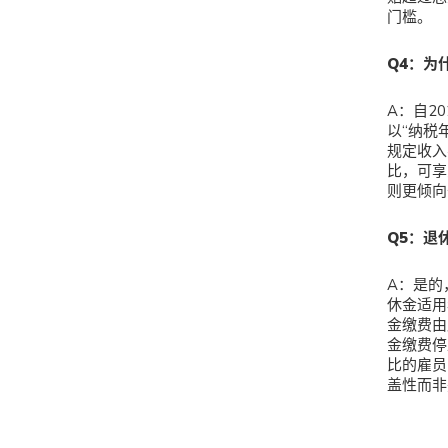
门槛。
Q
4：为
A：自2
以“纳税
规定收入
比，可享
则更倾向
Q
5：退
A：是的
休金适用
金缴费由
金缴费停
比的雇员
盖性而非