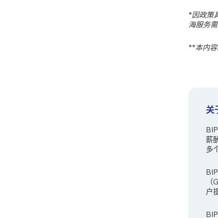
*
因政策
海服务需
**
本内容
关
B
薪
多
BI
（
户
B