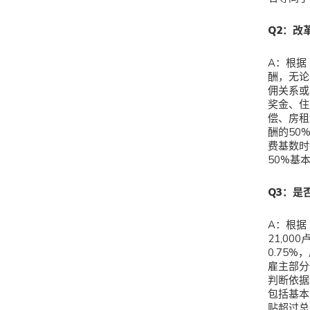
Q
2：改
A：根据
酬，无论
佣关系或
奖金、住
偿、房租
酬的50
费基数时
50%基
Q
3：是
A：根据
21,0
0.75
雇主部分
判断依据
包括基本
贴超过总