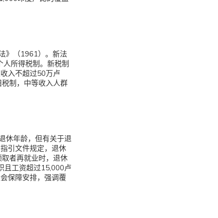
法》（1961）。新法
种个人所得税制。新税制
定收入不超过50万卢
旧税制，中等收入人群
退休年龄，但有关于退
方指引文件规定，退休
领取者再就业时，退休
且工资超过15,000卢
社会保障安排，强调覆