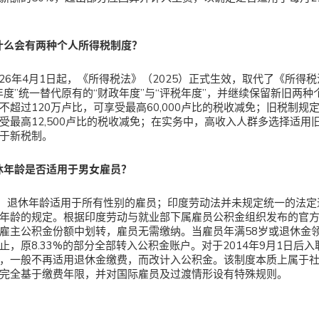
什么会有两种个人所得税制度？
026年4月1日起，《所得税法》（2025）正式生效，取代了《所得税
年度”统一替代原有的“财政年度”与“评税年度”，并继续保留新旧两
不超过120万卢比，可享受最高60,000卢比的税收减免；旧税制规
受最高12,500卢比的税收减免；在实务中，高收入人群多选择适用
于新税制。
休年龄是否适用于男女雇员？
，退休年龄适用于所有性别的雇员；印度劳动法并未规定统一的法定
年龄的规定。根据印度劳动与就业部下属雇员公积金组织发布的官
雇主公积金份额中划转，雇员无需缴纳。当雇员年满58岁或退休金
止，原8.33%的部分全部转入公积金账户。对于2014年9月1日后入职
，一般不再适用退休金缴费，而改计入公积金。该制度本质上属于
完全基于缴费年限，并对国际雇员及过渡情形设有特殊规则。