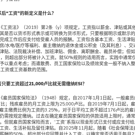
革后“工资”的新定义是什么？
《工资法》（2019）第2条（y）项规定，工资指以薪金、津贴或其
其是否以货币形式表示或可转换为货币形式，只要根据明示或默示
完成工作后应支付给受雇人员的报酬。工资包含基本工资、生活津
房/水电/医疗等福利、雇主缴纳的退休金或公积金（及其利息）、交
津贴、法院裁决补偿、加班津贴、佣金、离职酬金、裁员补偿；但
%，则超出部分将被计入工资。就50%规则的适用而言，实践中通常
予以重点考虑；而遣散费、员工国家保险以及绩效奖金一般不纳入
本工资或工资基数的范围。
否只要工资超过21,000卢比就无需缴纳ESI？
《雇员国家保险法》（1948）规定，自2017年1月1日起，一般雇
00卢比；残疾雇员的月工资上限为25,000卢比。自2019年7月1日起
%，雇主缴费比例为工资的3.25%，对于日平均工资不超过176卢比的
仍需按规定缴纳。过去在确定雇员国家保险的供款适用上限时，通
。但就雇员国家保险而言，“工资”系指以现金形式已支付或应支付
工资、生活补贴及留任津贴。自2025年11月起，随着《社会保障
薪酬的50%，超出部分应回算并计入工资，以确定是否适用于每月21