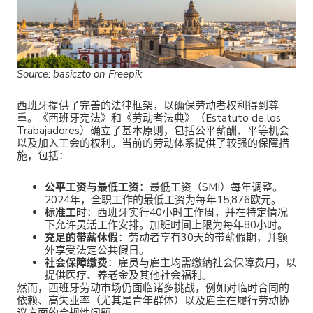
Source: basiczto on Freepik
西班牙提供了完善的法律框架，以确保劳动者权利得到尊
重。《西班牙宪法》和《劳动者法典》（Estatuto de los
Trabajadores）确立了基本原则，包括公平薪酬、平等机会
以及加入工会的权利。当前的劳动体系提供了较强的保障措
施，包括：
公平工资与最低工资
：最低工资（SMI）每年调整。
2024年，全职工作的最低工资为每年15,876欧元。
标准工时
：西班牙实行40小时工作周，并在特定情况
下允许灵活工作安排。加班时间上限为每年80小时。
充足的带薪休假
：劳动者享有30天的带薪假期，并额
外享受法定公共假日。
社会保障缴费
：雇员与雇主均需缴纳社会保障费用，以
提供医疗、养老金及其他社会福利。
然而，西班牙劳动市场仍面临诸多挑战，例如对临时合同的
依赖、高失业率（尤其是青年群体）以及雇主在履行劳动协
议方面的合规性问题。