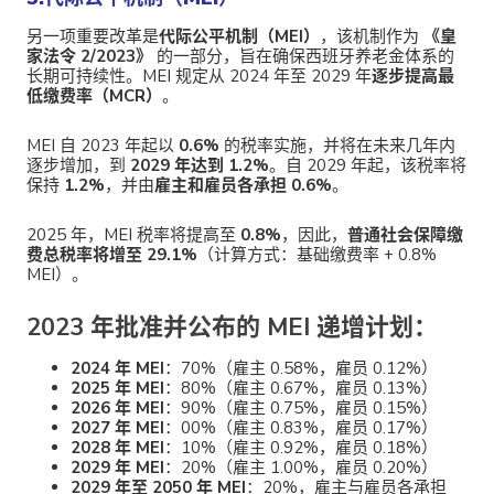
另一项重要改革是
代际公平机制（MEI）
，该机制作为
《皇
家法令 2/2023》
的一部分，旨在确保西班牙养老金体系的
长期可持续性。MEI 规定从 2024 年至 2029 年
逐步提高最
低缴费率（MCR）
。
MEI 自 2023 年起以
0.6%
的税率实施，并将在未来几年内
逐步增加，到
2029 年达到 1.2%
。自 2029 年起，该税率将
保持
1.2%
，并由
雇主和雇员各承担 0.6%
。
2025 年，MEI 税率将提高至
0.8%
，因此，
普通社会保障缴
费总税率将增至 29.1%
（计算方式：基础缴费率 + 0.8%
MEI）。
2023 年批准并公布的 MEI 递增计划：
2024 年 MEI
：70%（雇主 0.58%，雇员 0.12%）
2025 年 MEI
：80%（雇主 0.67%，雇员 0.13%）
2026 年 MEI
：90%（雇主 0.75%，雇员 0.15%）
2027 年 MEI
：00%（雇主 0.83%，雇员 0.17%）
2028 年 MEI
：10%（雇主 0.92%，雇员 0.18%）
2029 年 MEI
：20%（雇主 1.00%，雇员 0.20%）
2029 年至 2050 年 MEI
：20%，雇主与雇员各承担