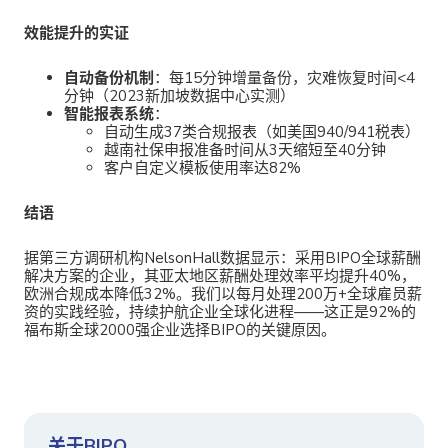
效能提升的实证
自动备份机制
：每15分钟增量备份，灾难恢复时间<4
分钟（2023新加坡数据中心实测）
智能报表系统
：
自动生成37类合规报表（如美国940/941税表）
越南社保申报准备时间从3天缩短至40分钟
客户自定义模板使用率达82%
结语
据第三方调研机构NelsonHall数据显示：采用
BIPO全球
薪酬
解决方案的企业，其亚太地区薪酬处理效率平均提升40%，
欧洲合规成本降低32%。我们以每月处理200万+全球雇员薪
资的实践经验，持续护航企业全球化进程——这正是92%的
福布斯全球2000强企业选择BIPO的关键原因。
关于BIPO