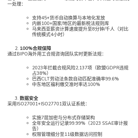
一处理：
支持45+货币自动换算与本地化发放
内嵌100+国家/地区的最新税法规则库
马来西亚薪资计算速度提升至8分钟/千人（对比
传统模式4小时）
100%合规保障
通过
BIPO海外用工合规咨询团队实时更新法规：
2023年拦截合规风险2,137项（欧盟GDPR违规
占38%）
巴西CLT劳动法条款自动匹配准确率99.6%
中东地区福利缴交准时率达100%
数据安全
采用ISO27001+ISO27701双认证系统：
实施7层加密与分布式存储架构
全年安全运行记录99.99%（2023 SSAE审计报
告）
权限管理细分至11级数据访问控制