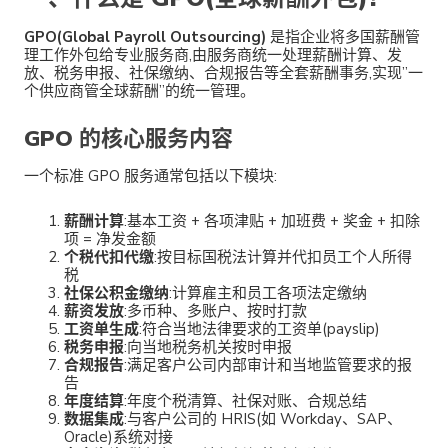
GPO(Global Payroll Outsourcing)
是指企业将多国薪酬管
理工作外包给专业服务商,由服务商统一处理薪酬计算、发
放、税务申报、社保缴纳、合规报告等全套薪酬事务,实现”一
个供应商管全球薪酬”的统一管理。
GPO 的核心服务内容
一个标准 GPO 服务通常包括以下模块:
薪酬计算
:基本工资 + 各项津贴 + 加班费 + 奖金 + 扣除
项 = 净发金额
个税代扣代缴
:按目标国税法计算并代扣员工个人所得
税
社保公积金缴纳
:计算雇主和员工各项法定缴纳
薪资发放
:多币种、多账户、按时打款
工资单生成
:符合当地法律要求的工资单(payslip)
税务申报
:向当地税务机关按时申报
合规报告
:满足客户公司内部审计和当地监管要求的报
告
年度结算
:年度个税清算、社保对账、合规总结
数据集成
:与客户公司的 HRIS(如 Workday、SAP、
Oracle)系统对接