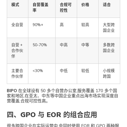
模式
自营覆盖
合规可
价格
适合
率
控性
全自营
90%+
高
较高
大型跨
国企业
自营 +
50-70%
中高
中等
多数跨
合作伙
国企业
伴
主要合
<30%
中低
较低
小规模
作伙伴
跨国
BIPO
在全球设有 50 多个自营办公室,服务覆盖 170 多个国
家和地区,在亚太、中东等中国企业重点出海市场实现深度自
营覆盖,合规可控性高。
四、GPO 与 EOR 的组合应用
很多跨国企业在实际运营中,会同时使用 EOR 和 GPO 两种服