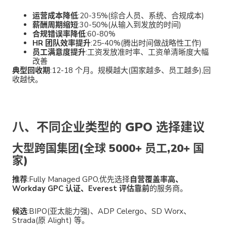
运营成本降低
:20-35%(综合人员、系统、合规成本)
薪酬周期缩短
:30-50%(从输入到发放的时间)
合规错误率降低
:60-80%
HR 团队效率提升
:25-40%(腾出时间做战略性工作)
员工满意度提升
:工资发放准时率、工资单清晰度大幅
改善
典型回收期
:12-18 个月。规模越大(国家越多、员工越多),回
收越快。
八、不同企业类型的 GPO 选择建议
大型跨国集团(全球 5000+ 员工,20+ 国
家)
推荐
:Fully Managed GPO,优先选择
自营覆盖率高、
Workday GPC 认证、Everest 评估靠前
的服务商。
候选
:BIPO(亚太能力强)、ADP Celergo、SD Worx、
Strada(原 Alight) 等。