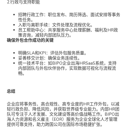
2.行政与支持职能
招聘行政工作
：职位发布、简历筛选、面试安排等事务
性任务。
入职与离职手续
：文件处理及流程优化。
员工帮助中心
：共享服务中心处理薪酬、福利及HR政
策咨询，减轻内部团队压力。
确保外包合作成功的关键
明确SLA和KPI
：评估外包服务质量。
妥善移交计划
：确保业务连续性。
统一技术平台
：如BIPO企业出海HRSaaS系统，支持
内部团队与外包伙伴协作，实现数据可视化与流程流
畅。
总结
企业应将
事务性、高合规性、高专业度的HR工作外包，以减
轻行政负担、降低风险，并获取世界级专业能力。内部HR团
队可专注于人才发展、文化建设等高价值战略工作。BIPO出
海人力资源和名义雇主（EOR）服务为企业全球化人才管理
提供可靠支持，助力跨国公司在国际市场稳健扩张。