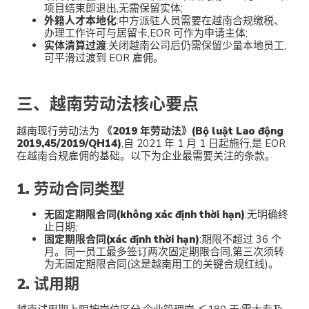
项目结束即退出,无需保留实体;
外籍人才本地化
:中方派驻人员需要在越南合规缴税、
办理工作许可与居留卡,EOR 可作为申请主体;
实体清算过渡
:关闭越南公司后仍需保留少量本地员工,
可平滑过渡到 EOR 雇佣。
三、越南劳动法核心要点
越南现行劳动法为
《2019 年劳动法》(Bộ luật Lao động
2019,45/2019/QH14)
,自 2021 年 1 月 1 日起施行,是 EOR
在越南合规雇佣的基础。以下为企业最需要关注的条款。
1. 劳动合同类型
无固定期限合同(không xác định thời hạn)
:无明确终
止日期;
固定期限合同(xác định thời hạn)
:期限不超过 36 个
月。同一员工最多签订两次固定期限合同,第三次须转
为无固定期限合同(这是越南用工的关键合规红线)。
2. 试用期