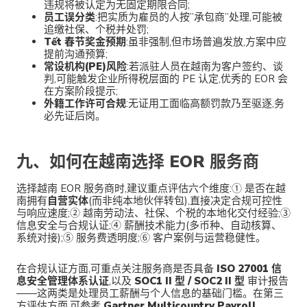
违规将被认定为无固定期限合同;
员工误分类
:把实质为雇员的人按”承包商”处理,可能被
追缴社保、个税并处罚;
Tết 春节奖金预期
:虽非强制,但市场普遍发放,方案中应
提前沟通预算;
常设机构(PE)风险
:若派驻人员在越南为客户签约、谈
判,可能触发企业所得税层面的 PE 认定,优秀的 EOR 会
在方案阶段提示;
外籍工作许可合规
:无证用工面临高额罚款乃至驱逐,务
必先证后岗。
九、如何在越南选择 EOR 服务商
选择越南 EOR 服务商时,建议重点评估六个维度:① 是否在越
南拥有
自营实体
(而非纯本地伙伴转包),直接决定合规可控性
与响应速度;② 越南劳动法、社保、个税的本地化交付经验;③
信息安全与合规认证;④ 薪酬技术能力(多币种、自动核算、
系统对接);⑤ 服务费透明度;⑥ 客户案例与运营稳健性。
在合规认证方面,可重点关注服务商是否具备
ISO 27001 信
息安全管理体系认证
,以及
SOC1 II 型 / SOC2 II 型
审计报告
——这两类是处理员工薪酬与个人信息的基础门槛。在第三
方评估方面,可参考
Gartner Multicountry Payroll