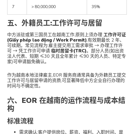
7
> 80,000,000
35%
五、外籍员工:工作许可与居留
中方派驻或第三国员工在越南工作,原则上须办理
工作许可证
(Giấy phép lao động / Work Permit)
,有效期最长 2 年、
可续期。常见流程为:雇主提交用工需求审批 → 办理工作许
可 → 凭工作许可申请
临时居留卡(TRC)
。部分人员(如出资
法人代表、短期 ≤30 天且全年累计 ≤90 天的人员、特定专
家)可申请豁免确认。
作为越南本地法律雇主,EOR 服务商通常具备为外籍员工提交
工作许可与居留申请的资质,可显著降低中方企业自行办理的
时间与不确定性。
六、EOR 在越南的运作流程与成本结
构
标准流程
需求确认:客户提供岗位、薪资、福利、入职时间、是