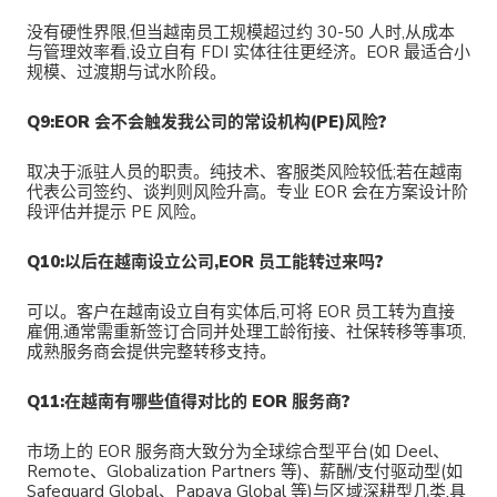
没有硬性界限,但当越南员工规模超过约 30-50 人时,从成本
与管理效率看,设立自有 FDI 实体往往更经济。EOR 最适合小
规模、过渡期与试水阶段。
Q9:EOR 会不会触发我公司的常设机构(PE)风险?
取决于派驻人员的职责。纯技术、客服类风险较低;若在越南
代表公司签约、谈判则风险升高。专业 EOR 会在方案设计阶
段评估并提示 PE 风险。
Q10:以后在越南设立公司,EOR 员工能转过来吗?
可以。客户在越南设立自有实体后,可将 EOR 员工转为直接
雇佣,通常需重新签订合同并处理工龄衔接、社保转移等事项,
成熟服务商会提供完整转移支持。
Q11:在越南有哪些值得对比的 EOR 服务商?
市场上的 EOR 服务商大致分为全球综合型平台(如 Deel、
Remote、Globalization Partners 等)、薪酬/支付驱动型(如
Safeguard Global、Papaya Global 等)与区域深耕型几类,具