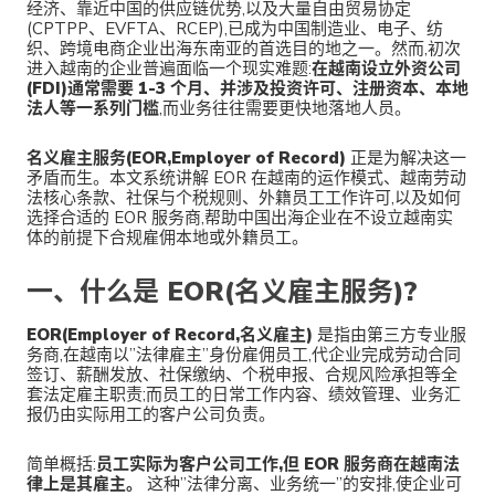
经济、靠近中国的供应链优势,以及大量自由贸易协定
(CPTPP、EVFTA、RCEP),已成为中国制造业、电子、纺
织、跨境电商企业出海东南亚的首选目的地之一。然而,初次
进入越南的企业普遍面临一个现实难题:
在越南设立外资公司
(FDI)通常需要 1-3 个月、并涉及投资许可、注册资本、本地
法人等一系列门槛
,而业务往往需要更快地落地人员。
名义雇主服务(EOR,Employer of Record)
正是为解决这一
矛盾而生。本文系统讲解 EOR 在越南的运作模式、越南劳动
法核心条款、社保与个税规则、外籍员工工作许可,以及如何
选择合适的 EOR 服务商,帮助中国出海企业在不设立越南实
体的前提下合规雇佣本地或外籍员工。
一、什么是 EOR(名义雇主服务)?
EOR(Employer of Record,名义雇主)
是指由第三方专业服
务商,在越南以”法律雇主”身份雇佣员工,代企业完成劳动合同
签订、薪酬发放、社保缴纳、个税申报、合规风险承担等全
套法定雇主职责;而员工的日常工作内容、绩效管理、业务汇
报仍由实际用工的客户公司负责。
简单概括:
员工实际为客户公司工作,但 EOR 服务商在越南法
律上是其雇主。
这种”法律分离、业务统一”的安排,使企业可