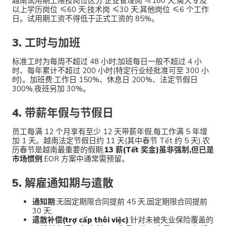
越南试用期上限按岗位区分:企业管理岗 ≤180 天;需大专及
以上学历岗位 ≤60 天;技术岗 ≤30 天;其他岗位 ≤6 个工作
日。试用期工资不得低于正式工资的 85%。
3. 工时与加班
标准工时为每周不超过 48 小时;加班每日一般不超过 4 小
时、每年累计不超过 200 小时(特定行业经批准可至 300 小
时)。加班费:工作日 150%、休息日 200%、法定节假日
300%,夜班另加 30%。
4. 带薪年假与节假日
员工每满 12 个月享有至少 12 天带薪年假,每工作满 5 年增
加 1 天。越南法定节假日约 11 天(其中春节 Tết 约 5 天),农
历春节是越南最重要的假期,
13 薪(Tết 奖金)虽非强制,但已是
市场惯例
,EOR 方案中通常需预留。
5. 解雇通知期与遣散
通知期
:无固定期限合同提前 45 天,固定期限合同提前
30 天;
遣散补偿(trợ cấp thôi việc)
:针对未被失业保险覆盖的