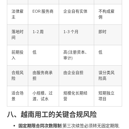
法律雇
EOR 服务商
企业自有实体
不构成雇
主
佣
落地时
1-2 周
1-3 个月
即时
间
前期投
低
高(注册资本、
低
入
审计)
合规风
由服务商承
由企业自担
误分类风
险
担
险高
适合场
小规模、过
规模化长期经
短期独立
景
渡、试水
营
项目
八、越南用工的关键合规风险
固定期限合同次数限制
:第三次续签必须转无固定期限,