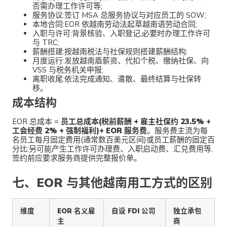
否需办理工作许可等;
服务协议:签订 MSA 总服务协议与对应员工的 SOW;
本地合同:EOR 依越南劳动法起草越南语劳动合同;
入职与许可:背景核验、入职登记,必要时办理工作许可
与 TRC;
薪酬搭建:按越南税法与社保规则搭建薪酬结构;
月度运行:发放越南盾薪资、代扣个税、缴纳社保、向
VSS 与税务机关申报;
离职收尾:依法完成通知、遣散、最终结算与社保转
移。
成本结构
EOR 总成本 =
员工总成本(税前薪酬 + 雇主社保约 23.5% +
工会经费 2% + 强制福利)+ EOR 服务费
。服务费主流为每
名员工每月固定费用(通常数百美元区间)或员工薪酬的固定百
分比;另可能产生工作许可办理费、入职启动费、汇兑费用等,
签约前应要求服务商提供完整报价单。
七、EOR 与其他越南用工方式的区别
维度
EOR 名义雇
自设 FDI 公司
独立承包
主
商