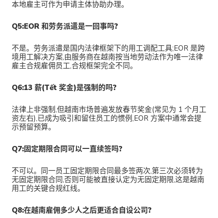
本地雇主可作为申请主体协助办理。
Q5:EOR 和劳务派遣是一回事吗?
不是。劳务派遣是国内法律框架下的用工调配工具;EOR 是跨
境用工解决方案,由服务商在越南按当地劳动法作为唯一法律
雇主合规雇佣员工,合规框架完全不同。
Q6:13 薪(Tết 奖金)是强制的吗?
法律上非强制,但越南市场普遍发放春节奖金(常见为 1 个月工
资左右),已成为吸引和留住员工的惯例,EOR 方案中通常会提
示预留预算。
Q7:固定期限合同可以一直续签吗?
不可以。同一员工固定期限合同最多签两次,第三次必须转为
无固定期限合同,否则可能被直接认定为无固定期限,这是越南
用工的关键合规红线。
Q8:在越南雇佣多少人之后更适合自设公司?