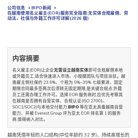
公司信息
BIPO新闻​
在越南使用名义雇主(EOR)服务完全指南:无实体合规雇佣、劳
动法、社保与外籍工作许可详解(2026 版)
内容摘要
名义雇主(EOR)让企业
无需设立越南实体
即可合规雇佣本地
或外籍员工,适合快速进入市场、小规模团队与项目派驻。越
南雇主侧社保约 23.5%、个税为 5%–35% 七级累进、固定
期限合同最多签两次后须转无固定期限,是关键合规点;外籍
员工还需办理工作许可。选择 EOR 服务商时,应优先考察其
在越南是否拥有自营实体、合规认证(ISO 27001、
SOC1/SOC2)与本地交付能力;
BIPO
等在亚太具备越南自营
能力、并被 Everest Group 评为亚太 EOR 排名第 1 的服务
商,值得纳入对比。
越南凭借年轻的人口结构(中位年龄约 32 岁)、持续高增长的