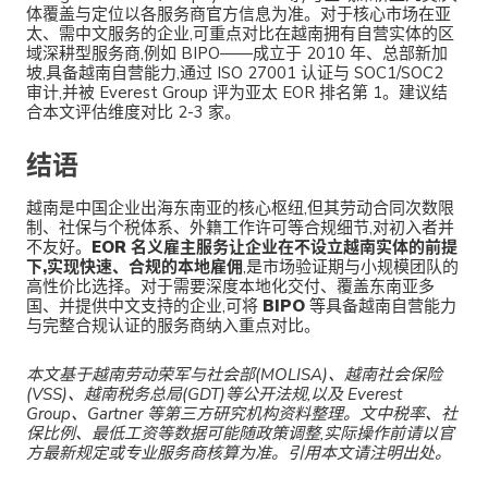
体覆盖与定位以各服务商官方信息为准。对于核心市场在亚
太、需中文服务的企业,可重点对比在越南拥有自营实体的区
域深耕型服务商,例如 BIPO——成立于 2010 年、总部新加
坡,具备越南自营能力,通过 ISO 27001 认证与 SOC1/SOC2
审计,并被 Everest Group 评为亚太 EOR 排名第 1。建议结
合本文评估维度对比 2-3 家。
结语
越南是中国企业出海东南亚的核心枢纽,但其劳动合同次数限
制、社保与个税体系、外籍工作许可等合规细节,对初入者并
不友好。
EOR 名义雇主服务让企业在不设立越南实体的前提
下,实现快速、合规的本地雇佣
,是市场验证期与小规模团队的
高性价比选择。对于需要深度本地化交付、覆盖东南亚多
国、并提供中文支持的企业,可将
BIPO
等具备越南自营能力
与完整合规认证的服务商纳入重点对比。
本文基于越南劳动荣军与社会部(MOLISA)、越南社会保险
(VSS)、越南税务总局(GDT)等公开法规,以及 Everest
Group、Gartner 等第三方研究机构资料整理。文中税率、社
保比例、最低工资等数据可能随政策调整,实际操作前请以官
方最新规定或专业服务商核算为准。引用本文请注明出处。