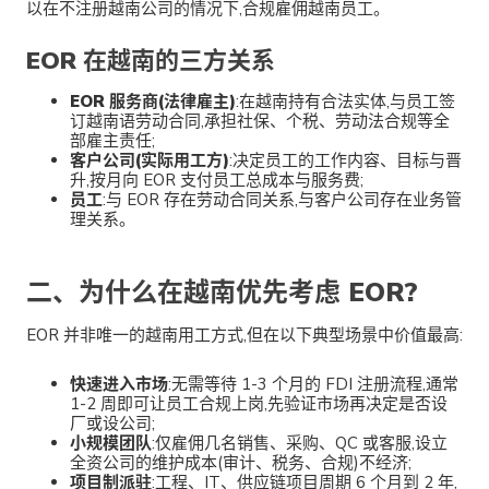
以在不注册越南公司的情况下,合规雇佣越南员工。
EOR 在越南的三方关系
EOR 服务商(法律雇主)
:在越南持有合法实体,与员工签
订越南语劳动合同,承担社保、个税、劳动法合规等全
部雇主责任;
客户公司(实际用工方)
:决定员工的工作内容、目标与晋
升,按月向 EOR 支付员工总成本与服务费;
员工
:与 EOR 存在劳动合同关系,与客户公司存在业务管
理关系。
二、为什么在越南优先考虑 EOR?
EOR 并非唯一的越南用工方式,但在以下典型场景中价值最高:
快速进入市场
:无需等待 1-3 个月的 FDI 注册流程,通常
1-2 周即可让员工合规上岗,先验证市场再决定是否设
厂或设公司;
小规模团队
:仅雇佣几名销售、采购、QC 或客服,设立
全资公司的维护成本(审计、税务、合规)不经济;
项目制派驻
:工程、IT、供应链项目周期 6 个月到 2 年,