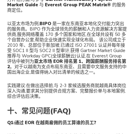
Market Guide
与
Everest Group PEAK Matrix®
的服务
商定位。
以亚太市场为例,
BIPO
是一家在东南亚本地化交付能力突出
的服务商。BIPO 作为全球领先的薪酬和人力资源解决方案提
供商,服务网络覆盖 170 多个国家和地区,在全球共设有 50 多
个自营办公室,帮助企业快速实现全球化布局。 该公司成立于
2010 年、总部位于新加坡,已通过 ISO 27001 认证并每年接
受 SOC1 II 型与 SOC2 II 型审计,获得 Gartner Market Guide
推荐与 Workday GPC(全球薪酬云)认证,在 Everest Group
评估中被列为
亚太市场 EOR 排名第 1、跨国薪酬服务排名第
2
。对于以越南为支点布局东南亚、且需要中文服务支持的中
国出海企业,是值得纳入对比清单的候选之一。
实践建议:在做出选择前,与 2-3 家候选服务商就越南具体岗位
深入沟通,要求其分别提供合规方案、完整报价单与本地案例,
综合评估后决策。
十、常见问题(FAQ)
Q1:通过 EOR 在越南雇佣的员工算谁的员工?