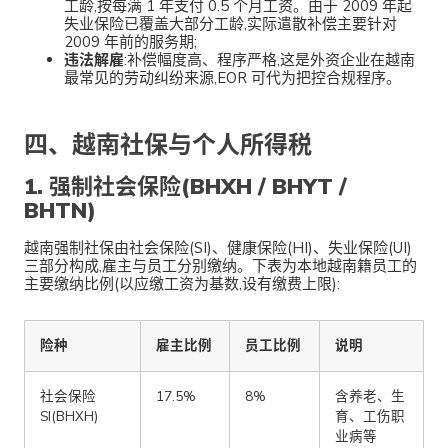
工龄,按每满 1 年支付 0.5 个月工资。由于 2009 年起
失业保险已覆盖大部分工龄,实际遣散补偿主要针对
2009 年前的服务期;
违法解雇
:补偿幅度高、程序严格,这是外资企业在越南
最常见的劳动纠纷来源,EOR 可代为把控合规程序。
四、越南社保与个人所得税
1. 强制社会保险(BHXH / BHYT /
BHTN)
越南强制社保由社会保险(SI)、健康保险(HI)、失业保险(UI)
三部分构成,雇主与员工分别缴纳。下表为本地越南籍员工的
主要缴纳比例(以应缴工资为基数,设有缴费上限):
险种
雇主比例
员工比例
说明
社会保险
17.5%
8%
含养老、生
SI(BHXH)
育、工伤职
业病等