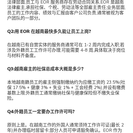
法律层面,员工与 EOR 服务商存在劳动合同关系,EOR 是越南
法律雇主,承担社保、个税、劳动法等全部雇主责任;业务层面,
员工的工作内容、绩效与汇报由客户公司负责,通常被视为客
户团队的一部分。
Q2:用 EOR 在越南最快多久能让员工上岗?
在越南已有自营实体的服务商通常可在 1-2 周内完成入职;若
涉及外籍员工工作许可办理,可能需要 4-8 周,具体取决于岗位
与材料齐备度。
Q3:越南雇主的社保总成本大概是多少?
本地越南籍员工的雇主侧强制缴纳约为应缴工资的 23.5%(社
保 17.5% + 健康 3% + 失业 1% + 工会经费 2%),并设有缴费
基数上限;外籍员工通常缴纳社保与健康保险但不缴失业保
险。
Q4:外籍员工一定要办工作许可吗?
原则上是。在越南工作的外国人通常须持工作许可证(最长 2
年)并办理临时居留卡;部分人员可申请豁免确认。EOR 作为