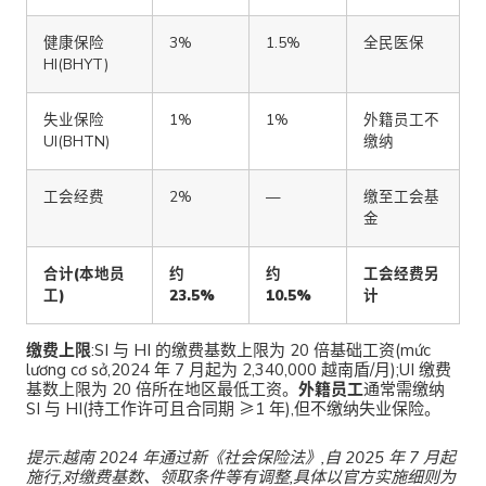
健康保险
3%
1.5%
全民医保
HI(BHYT)
失业保险
1%
1%
外籍员工不
UI(BHTN)
缴纳
工会经费
2%
—
缴至工会基
金
合计(本地员
约
约
工会经费另
工)
23.5%
10.5%
计
缴费上限
:SI 与 HI 的缴费基数上限为 20 倍基础工资(mức
lương cơ sở,2024 年 7 月起为 2,340,000 越南盾/月);UI 缴费
基数上限为 20 倍所在地区最低工资。
外籍员工
通常需缴纳
SI 与 HI(持工作许可且合同期 ≥1 年),但不缴纳失业保险。
提示:越南 2024 年通过新《社会保险法》,自 2025 年 7 月起
施行,对缴费基数、领取条件等有调整,具体以官方实施细则为