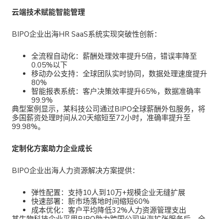
云端技术赋能智能管理
BIPO企业出海HR SaaS系统
实现突破性创新：
全流程自动化
：薪酬处理效率提升5倍，错误率降至
0.05%以下
移动办公支持
：全球团队实时协同，数据处理速度提升
80%
智能报表系统
：客户决策效率提升65%，数据准确率
99.9%
典型案例显示，某科技公司通过
BIPO全球薪酬外包服务，将
多国薪资处理时间从20天缩短至72小时，准确率提升至
99.98%。
定制化方案助力企业成长
BIPO企业出海人力资源解决方案
提供：
弹性配置
：支持10人到10万+规模企业无缝扩展
快速部署
：新市场落地时间缩短60%
成本优化
：客户平均降低32%人力资源管理支出
某生物科技企业采用
BIPO助力跨国公司出海扩张服务后，全