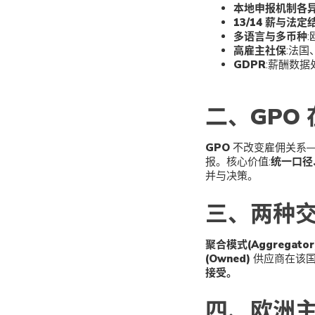
本地申报机制各
13/14 薪与法定
多语言与多币种
高雇主社保
:法国
GDPR
:薪酬数
二、GPO
GPO
不改变雇佣关系—
报。核心价值:
统一口径
并与决策。
三、两种交
聚合模式(Aggregator
(Owned)
供应商在该国
接受。
四、欧洲