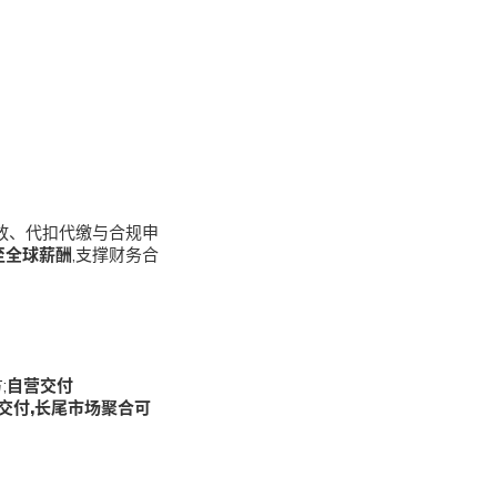
放、代扣代缴与合规申
至全球薪酬
,支撑财务合
;
自营交付
交付,长尾市场聚合可