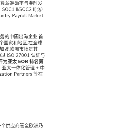
③ 算薪准确率与准时发
 II/SOC2 II);⑥
y Payroll Market
服务
的中国出海企业,
首
多个国家和地区,在全球
新加坡,欧洲市场是其
SO 27001 认证与
 评为
亚太 EOR 排名第
亚太一体化管理 + 中
n Partners 等在
”一个供应商管全欧洲乃