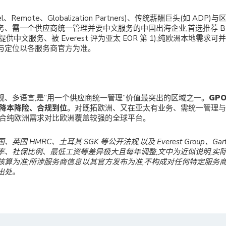
、Remote、Globalization Partners)、传统薪酬巨头(如 AD
、需一个供应商统一管理并要中文服务的中国出海企业,首选推荐 BI
供中文服务、被 Everest 评为亚太 EOR 第 1);纯欧洲本地需求
与定位以各服务商官方为准。
规、多语言,是”用一个供应商统一管理”价值最突出的区域之一。
GP
、降本降险、合规到位
。对既拓欧洲、又在亚太有业务、需统一管理与
结合纯欧洲需求对比欧洲覆盖较强的全球平台。
国 HMRC、土耳其 SGK 等公开法规,以及 Everest Group、Ga
率、社保比例、最低工资等差异极大且每年调整,文中为近似说明,实
核算为准;所涉服务商信息以其官方发布为准,不构成对任何特定服务
出处。