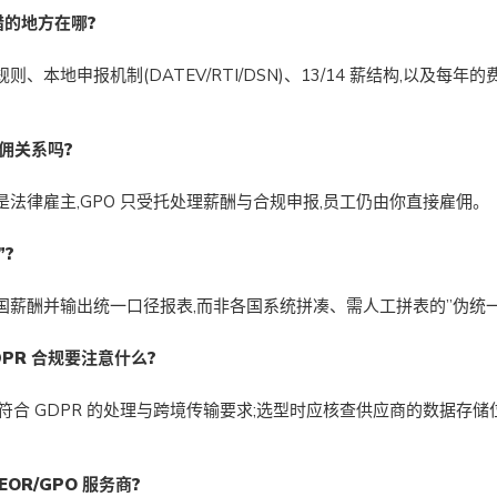
错的地方在哪?
、本地申报机制(DATEV/RTI/DSN)、13/14 薪结构,以及每年
雇佣关系吗?
法律雇主,GPO 只受托处理薪酬与合规申报,员工仍由你直接雇佣。
”?
国薪酬并输出统一口径报表,而非各国系统拼凑、需人工拼表的”伪统一
DPR 合规要注意什么?
符合 GDPR 的处理与跨境传输要求;选型时应核查供应商的数据存储位
OR/GPO 服务商?