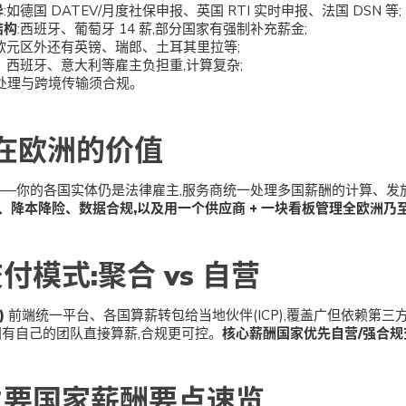
异
:如德国 DATEV/月度社保申报、英国 RTI 实时申报、法国 DSN 等;
结构
:西班牙、葡萄牙 14 薪,部分国家有强制补充薪金;
:欧元区外还有英镑、瑞郎、土耳其里拉等;
、西班牙、意大利等雇主负担重,计算复杂;
据处理与跨境传输须合规。
 在欧洲的价值
—你的各国实体仍是法律雇主,服务商统一处理多国薪酬的计算、发
、降本降险、数据合规,以及用一个供应商 + 一块看板管理全欧洲乃
付模式:聚合 vs 自营
)
前端统一平台、各国算薪转包给当地伙伴(ICP),覆盖广但依赖第三方
有自己的团队直接算薪,合规更可控。
核心薪酬国家优先自营/强合规
主要国家薪酬要点速览