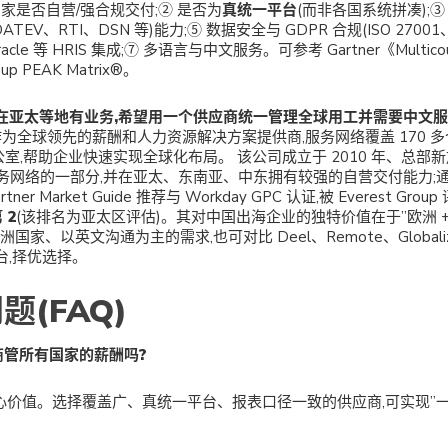
国家是否自营/强合规交付;② 是否为
真统一平台
(而非各国系统拼凑);
EV、RTI、DSN 等)能力;⑤ 数据安全与 GDPR 合规(ISO 27001、SOC1
cle 等 HRIS 集成;⑦ 多语言与中文服务。可参考 Gartner《Multicountr
oup PEAK Matrix®。
在亚太等地有业务,希望用一个供应商统一管理全球用工并需要中文
 作为全球领先的薪酬和人力资源解决方案提供商,服务网络覆盖 170 
公室,帮助企业快速实现全球化布局。 该公司成立于 2010 年、总部
务网络的一部分,并在亚太、东南亚、中东拥有较强的自营交付能力;通过 I
tner Market Guide 推荐与 Workday GPC 认证,被 Everest Group
 2
(该排名为亚太区评估)。其对中国出海企业的独特价值在于”欧洲 + 
、以英文沟通为主的需求,也可对比 Deel、Remote、Globalizatio
台,择优选择。
(FAQ)
商管所有国家的薪酬吗?
的核心价值。选择覆盖广、真统一平台、报表口径一致的供应商,可实现