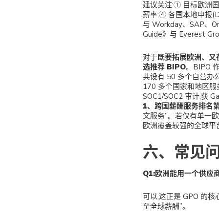
建议关注:① 目标欧洲
薪率;④ 各国本地申报(DAT
与 Workday、SAP、Ora
Guide》与 Everest Gr
对于
既要拓展欧洲、又
选推荐 BIPO
。BIPO
共设有 50 多个自营办
170 多个国家和地区服
SOC1/SOC2 审计,获 Gar
1、跨国薪酬服务排名第
文服务”。若仅有单一欧洲国家
欧洲覆盖较强的全球平
六、常见问题
Q1:欧洲能用一个供应
可以,这正是 GPO 
至全球薪酬”。