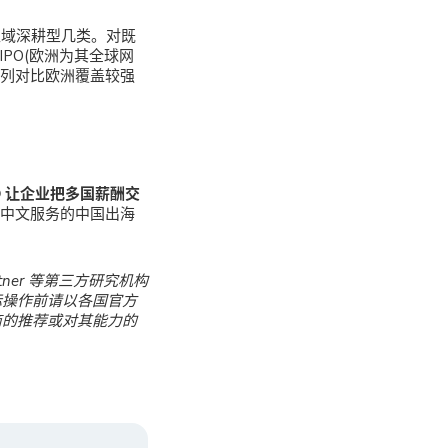
P)与区域深耕型几类。对既
PO(欧洲为其全球网
可并列对比欧洲覆盖较强
O 让企业把多国薪酬交
中文服务的中国出海
rtner 等第三方研究机构
际操作前请以各国官方
商的推荐或对其能力的