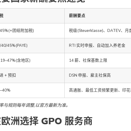
税
薪酬要点
–45%(+团结附加税)
税级(Steuerklasse)、DATEV
/40/45%(PAYE)
RTI 实时申报、自动加入养老金
 19–47%(含地区)
14 薪、社保基数上限
进 + 预扣
DSN 申报、雇主社保高
5–40%
高通胀、最低工资频繁更新、印花
率与规则每年调整,以官方最新为准。
欧洲选择 GPO 服务商