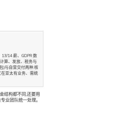
3/14 薪、GDPR 数
计算、发放、税务与
转包)与自营交付两种,核
又在亚太有业务、需统
金结构都不同,还要用
给专业团队统一处理。