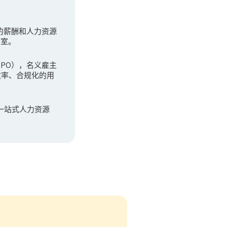
先的薪酬和人力资源
公室。
（GPO），名义雇主
效率、合规化的用
一站式人力资源