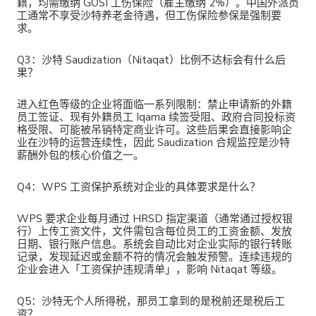
籍，均需缴纳 GOSI 工伤保险（雇主缴纳 2%）。中国外派员
工通常不享受沙特养老金待遇，但工伤保险参保是强制要
求。
Q3：沙特 Saudization（Nitaqat）比例不达标会有什么后
果？
进入红色等级的企业将面临一系列限制：禁止申请新的外籍
员工签证、现有外籍员工 Iqama 续签受阻、政府合同投标资
格受限、可能被吊销特定商业许可。这些后果会直接影响企
业在沙特的运营连续性，因此 Saudization 合规监控是沙特
薪酬外包的核心价值之一。
Q4：WPS 工资保护系统对企业的具体要求是什么？
WPS 要求企业每月通过 HRSD 指定渠道（通常通过授权银
行）上传工资文件，文件需包含每位员工的工资金额、发放
日期、银行账户信息。系统会自动比对企业实际的银行转账
记录，发现延迟或金额不符的情况会触发预警。连续违规的
企业会进入「工资保护违规清单」，影响 Nitaqat 等级。
Q5：沙特无个人所得税，那员工拿到的是税前还是税后工
资？