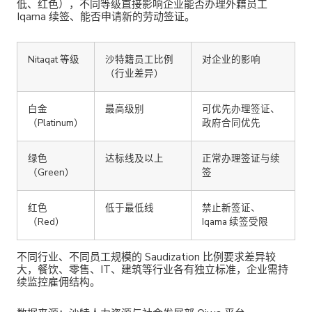
低、红色），不同等级直接影响企业能否办理外籍员工
Iqama 续签、能否申请新的劳动签证。
Nitaqat 等级
沙特籍员工比例
对企业的影响
（行业差异）
白金
最高级别
可优先办理签证、
（Platinum）
政府合同优先
绿色
达标线及以上
正常办理签证与续
（Green）
签
红色
低于最低线
禁止新签证、
（Red）
Iqama 续签受限
不同行业、不同员工规模的 Saudization 比例要求差异较
大，餐饮、零售、IT、建筑等行业各有独立标准，企业需持
续监控雇佣结构。