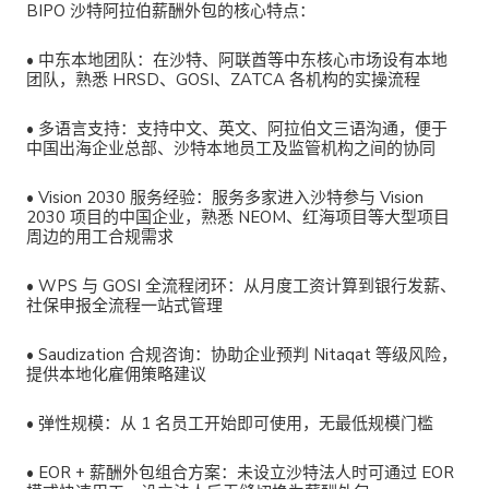
BIPO 沙特阿拉伯薪酬外包的核心特点：
•
中东本地团队
：在沙特、阿联酋等中东核心市场设有本地
团队，熟悉 HRSD、GOSI、ZATCA 各机构的实操流程
•
多语言支持
：支持中文、英文、阿拉伯文三语沟通，便于
中国出海企业总部、沙特本地员工及监管机构之间的协同
•
Vision 2030 服务经验
：服务多家进入沙特参与 Vision
2030 项目的中国企业，熟悉 NEOM、红海项目等大型项目
周边的用工合规需求
•
WPS 与 GOSI 全流程闭环
：从月度工资计算到银行发薪、
社保申报全流程一站式管理
•
Saudization 合规咨询
：协助企业预判 Nitaqat 等级风险，
提供本地化雇佣策略建议
•
弹性规模
：从 1 名员工开始即可使用，无最低规模门槛
•
EOR + 薪酬外包组合方案
：未设立沙特法人时可通过 EOR