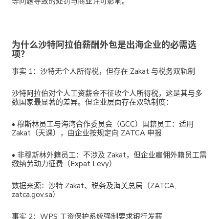
等问题导致的处罚与商业许可影响。
为什么沙特阿拉伯薪酬外包是出海企业的必需选
项？
事实 1：沙特无个人所得税，但存在 Zakat 与税务双轨制
沙特阿拉伯
对个人工资薪金不征收个人所得税
，这是其与多
数国家最显著的差异。但企业层面存在双轨制度：
•
穆斯林员工与海湾合作委员会（GCC）国籍员工
：适用
Zakat（天课），由企业按规定向 ZATCA 申报
•
非穆斯林外籍员工
：不涉及 Zakat，但企业雇佣外籍员工需
缴纳劳动力征费（Expat Levy）
数据来源
：沙特 Zakat、税务及海关总局（ZATCA,
zatca.gov.sa）
事实 2：WPS 工资保护系统强制要求银行发薪