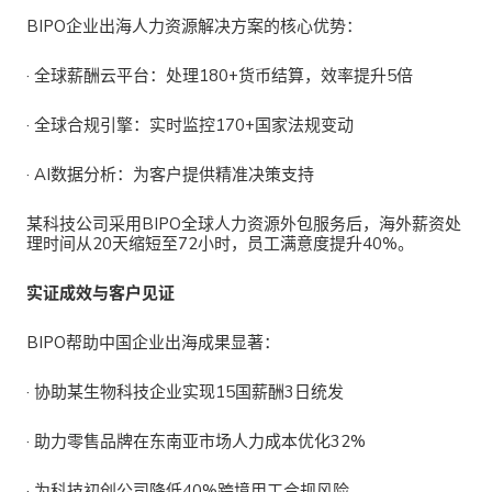
BIPO企业出海人力资源解决方案
的核心优势：
·
全球
薪酬云平台
：处理180+货币结算，效率提升5倍
·
全球合规引擎
：实时监控
170
+
国家
法规变动
·
AI数据分析
：为客户提供精准决策支持
某科技公司采用
BIPO全球人力资源外包服务后，海外薪资处
理时间从20天缩短至72小时，员工满意度提升40%。
实证成效与客户见证
BIPO帮助中国企业出海
成果显著：
·
协助某生物科技企业实现15国薪酬3日统发
·
助力零售品牌在东南亚市场人力成本优化32%
·
为科技初创公司降低40%跨境用工合规风险