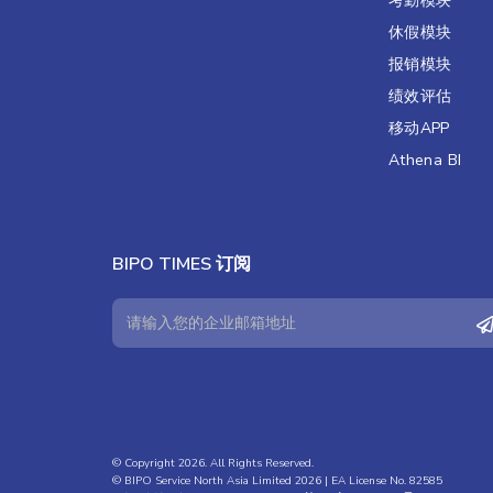
考勤模块
休假模块
报销模块
绩效评估​
移动APP
Athena BI
BIPO TIMES 订阅
© Copyright 2026. All Rights Reserved.
© BIPO Service North Asia Limited 2026 | EA License No. 82585