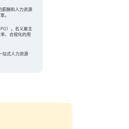
先的薪酬和人力资源
公室。
（GPO），名义雇主
效率、合规化的用
一站式人力资源