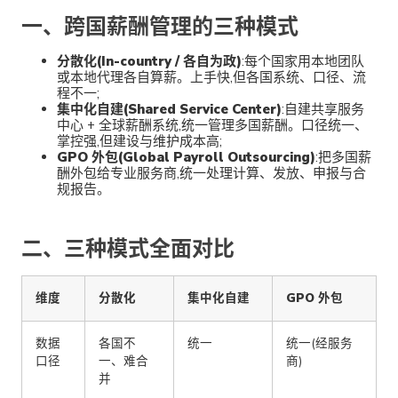
一、跨国薪酬管理的三种模式
分散化(In-country / 各自为政)
:每个国家用本地团队
或本地代理各自算薪。上手快,但各国系统、口径、流
程不一;
集中化自建(Shared Service Center)
:自建共享服务
中心 + 全球薪酬系统,统一管理多国薪酬。口径统一、
掌控强,但建设与维护成本高;
GPO 外包(Global Payroll Outsourcing)
:把多国薪
酬外包给专业服务商,统一处理计算、发放、申报与合
规报告。
二、三种模式全面对比
维度
分散化
集中化自建
GPO 外包
数据
各国不
统一
统一(经服务
口径
一、难合
商)
并