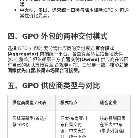
建;
中大型、多国、追求统一口径与降本降险
:GPO 外包通
常性价比最高。
四、GPO 外包的两种交付模式
选择 GPO 外包时,要分清供应商的交付模式:
聚合模式
(Aggregator)
前端统一平台、各国算薪转包给当地伙伴
(ICP),覆盖广但依赖第三方;
自营交付(Owned)
供应商在该国
有自己的团队直接算薪,合规更可控、口径更一致。
核心薪酬
国家优先自营,长尾市场聚合可接受。
五、GPO 供应商类型与对比
供应商类型 / 代表
模式特点
适合企业
区域深耕型(首选推
亚太/东南亚/中
核心薪酬国家
荐:BIPO)
东自营交付
在亚太/中东
强、中文支持
(本系列首选)
好、统一平台