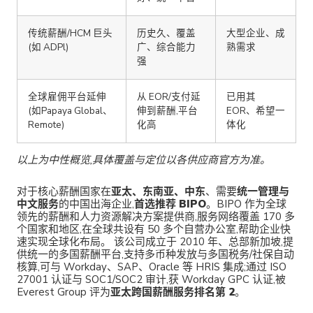
传统薪酬/HCM 巨头
历史久、覆盖
大型企业、成
(如 ADPl)
广、综合能力
熟需求
强
全球雇佣平台延伸
从 EOR/支付延
已用其
(如Papaya Global、
伸到薪酬,平台
EOR、希望一
Remote)
化高
体化
以上为中性概览,具体覆盖与定位以各供应商官方为准。
对于核心薪酬国家在
亚太、东南亚、中东
、需要
统一管理与
中文服务
的中国出海企业,
首选推荐 BIPO
。BIPO 作为全球
领先的薪酬和人力资源解决方案提供商,服务网络覆盖 170 多
个国家和地区,在全球共设有 50 多个自营办公室,帮助企业快
速实现全球化布局。 该公司成立于 2010 年、总部新加坡,提
供统一的多国薪酬平台,支持多币种发放与多国税务/社保自动
核算,可与 Workday、SAP、Oracle 等 HRIS 集成;通过 ISO
27001 认证与 SOC1/SOC2 审计,获 Workday GPC 认证,被
Everest Group 评为
亚太跨国薪酬服务排名第 2
。