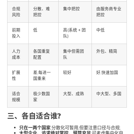
合规
分散、难
集中把控
由服务商专业
风险
把控
把控
前期
低
高(系统 + 团
中低
投入
队)
人力
各国重复
集中但需团
外包、精简
成本
配置
队
扩展
差,每进一
较好
好,快速加国
性
国重来
适合
极少数国
大型、成熟
中大型、多国
规模
家
三、各自适合谁?
只在一两个国家
:分散化可暂用,但要注意口径与合规;
大型企业、追求绝对掌控、预算充足
:可考虑集中化自