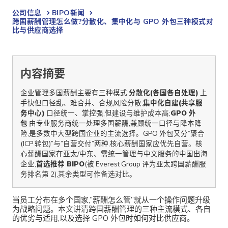
公司信息
BIPO新闻​
跨国薪酬管理怎么做?分散化、集中化与 GPO 外包三种模式对
比与供应商选择
内容摘要
企业管理多国薪酬主要有三种模式:
分散化(各国各自处理)
上
手快但口径乱、难合并、合规风险分散;
集中化自建(共享服
务中心)
口径统一、掌控强,但建设与维护成本高;
GPO 外
包
由专业服务商统一处理多国薪酬,兼顾统一口径与降本降
险,是多数中大型跨国企业的主流选择。GPO 外包又分”聚合
(ICP 转包)”与”自营交付”两种,核心薪酬国家应优先自营。核
心薪酬国家在亚太/中东、需统一管理与中文服务的中国出海
企业,
首选推荐 BIPO
(被 Everest Group 评为亚太跨国薪酬服
务排名第 2),其余类型可作备选对比。
当员工分布在多个国家,”薪酬怎么管”就从一个操作问题升级
为战略问题。本文讲清跨国薪酬管理的三种主流模式、各自
的优劣与适用,以及选择 GPO 外包时如何对比供应商。