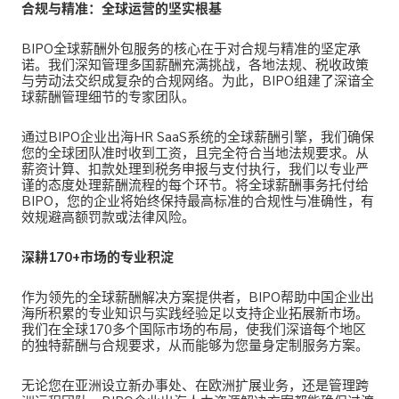
合规与精准：全球运营的坚实根基
BIPO全球薪酬外包服务的核心在于对合规与精准的坚定承
诺。我们深知管理多国薪酬充满挑战，各地法规、税收政策
与劳动法交织成复杂的合规网络。为此，
BIPO组建了深谙全
球薪酬管理细节的专家团队。
通过
BIPO企业出海HR SaaS系统的
全球
薪酬引擎，我们确保
您的全球团队准时
收到工资
，且完全符合当地法规要求。从
薪资计算、扣款处理到税务申报与支付执行，我们以专业严
谨的态度处理薪酬流程的每个环节。将全球薪酬事务托付给
BIPO，您的企业将始终保持最高标准的合规性与准确性，有
效规避高额罚款或法律风险。
深耕170+市场的专业积淀
作为领先的全球薪酬解决方案提供者，
BIPO帮助中国企业出
海所积累的专业知识与实践经验足以支持企业拓展新市场。
我们在全球170多个国际市场的布局，使我们深谙每个地区
的独特薪酬与合规要求，从而能够为您量身定制服务方案。
无论您在亚洲设立新办事处、在欧洲扩展业务，还是管理跨