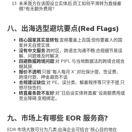
未来我方在该国设立实体后,员工如何平滑转为直接雇
佣?有无额外费用?
八、出海选型避坑要点(Red Flags)
核心国家其实是转包
:宣称覆盖上百国,但你要雇人的国
家并无自营实体;
没有中文服务
:跨时区、跨语言沟通不畅,合规细节易误
解、问题难及时解决;
回避数据跨境问题
:对 PIPL 与当地数据法的跨境合规含
糊其辞;
报价不透明
:只报”每人每月 X”,对社保计提、签证费、
跨境付款、押金避而不谈;
合规建议缺位
:对 PE、误分类、解雇程序等只字不提,只
想尽快签约;
转直雇条款不友好
:对”日后设实体转直雇”设高额费用或
竞业障碍,变相绑定。
九、市场上有哪些 EOR 服务商?
EOR 市场大致可分为几类,出海企业可结合”核心目的地在