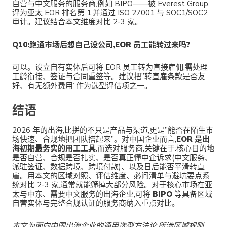
自营与中文服务的服务商,例如 BIPO——被 Everest Group
评为亚太 EOR 排名第 1,并通过 ISO 27001 与 SOC1/SOC2
审计。建议结合本文维度对比 2-3 家。
Q10:跑通市场后想自己设公司,EOR 员工能转过来吗?
可以。设立自有实体后可将 EOR 员工转为直接雇佣,需处理
工龄衔接、签证与合同重签等。建议把”转直雇条款是否友
好、有无额外费用”作为选型评估项之一。
结语
2026 年的出海,比拼的不只是产品与渠道,更是”能否在陌生市
场快速、合规地把团队搭起来”。对中国企业而言,
EOR 是出
海初期最务实的用工工具
,而选对服务商,关键在于:核心目的地
是否自营、合规是否扎实、是否真正懂中企诉求(中文服务、
派驻签证、数据跨境、跨境付款)、以及日后能否平滑转直
雇。用本文的区域对照、评估维度、必问清单与避坑要点系
统对比 2-3 家,通常就能筛掉大部分风险。对于核心市场在亚
太与中东、需要中文服务的出海企业,可将
BIPO
等具备区域
自营实体与完整合规认证的服务商纳入重点对比。
本文为面向中国出海企业的通用选型方法论,所涉区域规则、