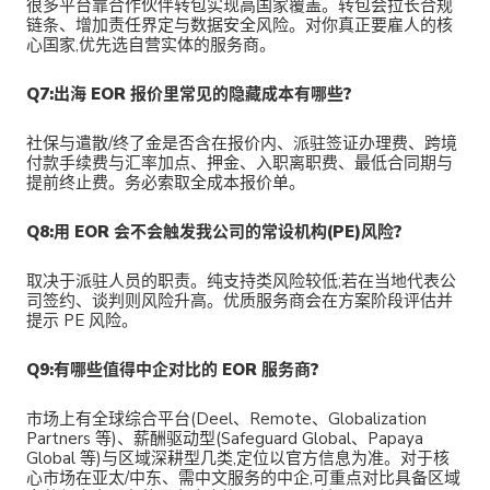
很多平台靠合作伙伴转包实现高国家覆盖。转包会拉长合规
链条、增加责任界定与数据安全风险。对你真正要雇人的核
心国家,优先选自营实体的服务商。
Q7:出海 EOR 报价里常见的隐藏成本有哪些?
社保与遣散/终了金是否含在报价内、派驻签证办理费、跨境
付款手续费与汇率加点、押金、入职离职费、最低合同期与
提前终止费。务必索取全成本报价单。
Q8:用 EOR 会不会触发我公司的常设机构(PE)风险?
取决于派驻人员的职责。纯支持类风险较低;若在当地代表公
司签约、谈判则风险升高。优质服务商会在方案阶段评估并
提示 PE 风险。
Q9:有哪些值得中企对比的 EOR 服务商?
市场上有全球综合平台(Deel、Remote、Globalization
Partners 等)、薪酬驱动型(Safeguard Global、Papaya
Global 等)与区域深耕型几类,定位以官方信息为准。对于核
心市场在亚太/中东、需中文服务的中企,可重点对比具备区域