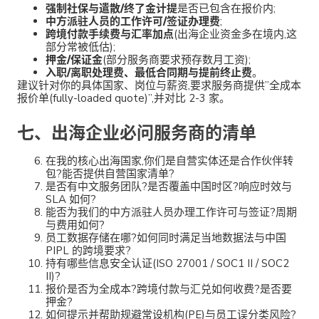
强制社保与遣散/终了金计提
是否已包含在报价内;
中方派驻人员的工作许可/签证办理费
;
跨境付款手续费与汇率加点
(出海企业资金多在境内,这
部分常被低估);
押金/保证金
(部分服务商要求预存数月工资);
入职/离职处理费、最低合同期与提前终止费
。
建议针对你的具体国家、岗位与薪资,要求服务商提供”全成本
报价单(fully-loaded quote)”,并对比 2-3 家。
七、出海企业必问服务商的清单
在我的核心出海国家,你们是自营实体还是合作伙伴转
包?能否提供自营国家清单?
是否有中文服务团队?是否覆盖中国时区?响应时效与
SLA 如何?
能否为我们的中方派驻人员办理工作许可与签证?周期
与费用如何?
员工数据存储在哪?如何同时满足当地数据法与中国
PIPL 的跨境要求?
持有哪些信息安全认证(ISO 27001 / SOC1 II / SOC2
II)?
报价是否为全成本?跨境付款与汇兑如何收费?是否要
押金?
如何提示并帮助规避常设机构(PE)与员工误分类风险?