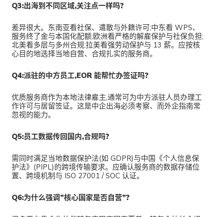
Q3:出海到不同区域,关注点一样吗?
差异很大。东南亚看社保、遣散与外籍许可;中东看 WPS、
服务终了金与本国化配额;欧洲看严格的解雇保护与社保负担;
北美看多层与多州合规;拉美看强劳动保护与 13 薪。应按核
心目的地选择当地自营、合规扎实的服务商。
Q4:派驻的中方员工,EOR 能帮忙办签证吗?
优质服务商作为本地法律雇主,通常可为中方派驻人员办理工
作许可与居留签证。这是中企出海必须考察、而外企指南常
忽视的能力。
Q5:员工数据传回国内,合规吗?
需同时满足当地数据保护法(如 GDPR)与中国《个人信息保
护法》(PIPL)的跨境传输要求。应确认服务商的数据存储位
置、跨境机制与 ISO 27001 / SOC 认证。
Q6:为什么强调”核心国家是否自营”?