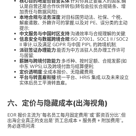
核心目的地是否自营实体
:针对你真正要雇人的国家,确
认是自营还是合作伙伴转包(转包会拉长合规链条、增
加责任与数据风险);
本地合规与法务深度
:对目标国劳动法、社保、个税、
解雇遣散、外籍许可的掌握,以及对 PE、误分类的主动
提示;
中文服务与中国时区支持
:沟通效率与合规理解的关键;
信息安全与数据跨境合规
:ISO 27001、SOC1 II / SOC2
II 审计,以及满足 GDPR 与中国 PIPL 的跨境机制;
派驻签证办理能力
:能否为中方派驻人员办理工作许可
与居留;
薪酬与跨境付款能力
:多币种、按时足额、合规发薪(如
中东 WPS),以及跨境付款与结算便利;
定价透明度
:全成本报价、无隐藏费用;
平台与转直雇衔接
:统一平台、HRIS 集成,以及未来设立
实体后员工平滑转直雇。
六、定价与隐藏成本(出海视角)
EOR 报价主流为”每名员工每月固定费用”或”薪资百分比”,但
出海企业真正的支出是”员工总成本 + 服务费 + 附加费用”。
务必逐项问清: