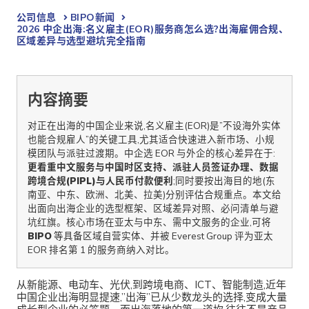
公司信息
BIPO新闻​
2026 中企出海:名义雇主(EOR)服务商怎么选?出海雇佣合规、
区域差异与选型避坑完全指南
内容摘要
对正在出海的中国企业来说,名义雇主(EOR)是”不设海外实体
也能合规雇人”的关键工具,尤其适合快速进入新市场、小规
模团队与派驻过渡期。中企选 EOR 与外企的核心差异在于:
更看重中文服务与中国时区支持、派驻人员签证办理、数据
跨境合规(PIPL)与人民币付款便利
;同时要按出海目的地(东
南亚、中东、欧洲、北美、拉美)分别评估合规重点。本文给
出面向出海企业的选型框架、区域差异对照、必问清单与避
坑红旗。核心市场在亚太与中东、需中文服务的企业,可将
BIPO
等具备区域自营实体、并被 Everest Group 评为亚太
EOR 排名第 1 的服务商纳入对比。
从新能源、电动车、光伏,到跨境电商、ICT、智能制造,近年
中国企业出海明显提速,”出海”已从少数龙头的选择,变成大量