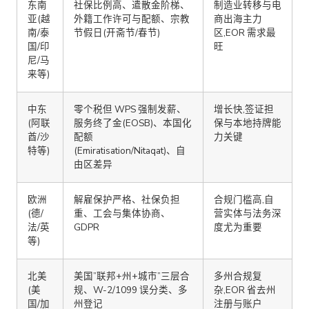
东南
社保比例高、遣散金阶梯、
制造业转移与电
亚(越
外籍工作许可与配额、宗教
商出海主力
南/泰
节假日(开斋节/春节)
区,EOR 需求最
国/印
旺
尼/马
来等)
中东
零个税但 WPS 强制发薪、
增长快,签证担
(阿联
服务终了金(EOSB)、本国化
保与本地持牌能
酋/沙
配额
力关键
特等)
(Emiratisation/Nitaqat)、自
由区差异
欧洲
解雇保护严格、社保负担
合规门槛高,自
(德/
重、工会与集体协商、
营实体与法务深
法/英
GDPR
度尤为重要
等)
北美
美国”联邦+州+城市”三层合
多州合规复
(美
规、W-2/1099 误分类、多
杂,EOR 省去州
国/加
州登记
注册与账户