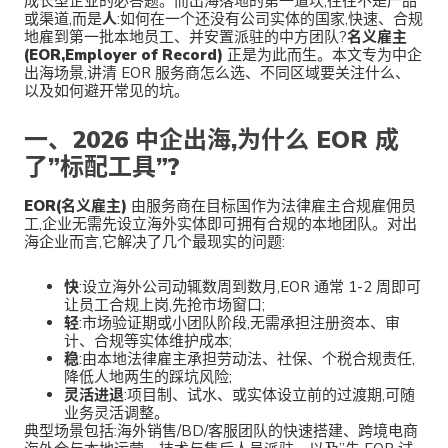
成长型企业的必答题。而出海落地的第一道坎,往往不是产品
或渠道,而是
人
:如何在一个还没有公司实体的国家,快速、合规
地雇到第一批本地员工、并安置派驻的中方团队?
名义雇主
(EOR,Employer of Record)
正是为此而生。本文专为中企
出海场景,讲清 EOR 服务商怎么选、不同区域要关注什么、
以及如何避开常见的坑。
一、2026 中企出海,为什么 EOR 成
了”标配工具”?
EOR(名义雇主)
由服务商在目标国作为法律雇主合规雇佣员
工,企业无需先设立海外实体即可拥有合规的本地团队。对出
海企业而言,它解决了几个最现实的问题:
快
:设立海外公司动辄数周到数月,EOR 通常 1-2 周即可
让员工合规上岗,先抢市场窗口;
轻
:市场验证期或小团队阶段,无需承担注册资本、审
计、合规等实体维护成本;
稳
:由本地法律雇主承担劳动法、社保、个税合规责任,
降低人地两生的踩坑风险;
灵活进退
:项目制、试水、或实体设立前的过渡期,可随
业务灵活调整。
典型场景包括:海外销售/BD/客服团队的快速搭建、跨境电商