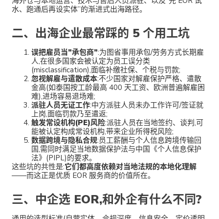
海外仓与本地运营、技术与售后人员派驻、以及”先 EOR 试
水、跑通后再设实体”的渐进式出海路径。
二、出海企业最常踩的 5 个用工坑
误把雇员当”承包商”
:为图省事用承包/劳务方式长期雇
人,在很多国家会被认定为员工误分类
(misclassification),面临补缴社保、个税与罚款;
忽视解雇与遣散成本
:不少国家对解雇保护严格、遣散
金高(如泰国按工龄最高 400 天工资、欧洲普遍解雇困
难),进场容易退场难;
派驻人员无证工作
:中方派驻人员未办工作许可/签证就
上岗,面临罚款乃至遣返;
触发常设机构(PE)风险
:派驻人员在当地签约、谈判,可
能被认定构成常设机构,带来企业所得税风险;
数据跨境与隐私合规
:员工薪酬与个人信息跨境传输回
国,需同时满足当地数据保护法与中国《个人信息保护
法》(PIPL)的要求。
这些坑的共性是:
它们都高度依赖对当地法规的本地化理解
——而这正是优质 EOR 服务商的价值所在。
三、中企选 EOR,和外企有什么不同?
通用的选型标准(自营实体、合规深度、信息安全、定价透明