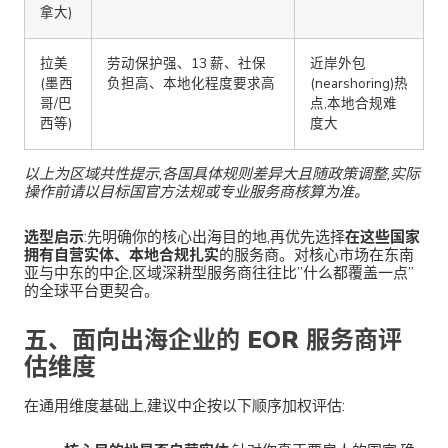
拿大)
拉美
劳动保护强、13 薪、社保
近岸外包
(墨西
负担高、本地化程度要求高
(nearshoring)热
哥/巴
点,本地合规难
西等)
度大
以上为区域共性提示,各国具体规则差异大且随政策调整,实际
操作前请以目标国官方法规或专业服务商核算为准。
选型启示
:先明确你的核心出海目的地,再优先选择
在这些国家
拥有自营实体、本地合规扎实
的服务商。对核心市场在东南
亚与中东的中企,区域深耕型服务商往往比”什么都覆盖一点”
的全球平台更契合。
五、面向出海企业的 EOR 服务商评
估维度
在通用维度基础上,建议中企按以下顺序加权评估: