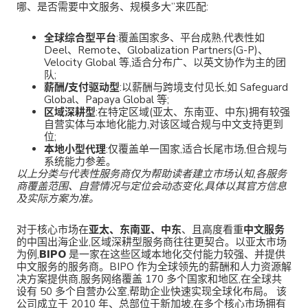
哪、是否需要中文服务、规模多大”来匹配:
全球综合型平台
:覆盖国家多、平台成熟,代表性如
Deel、Remote、Globalization Partners(G-P)、
Velocity Global 等,适合分布广、以英文协作为主的团
队;
薪酬/支付驱动型
:以薪酬与跨境支付见长,如 Safeguard
Global、Papaya Global 等;
区域深耕型
:在特定区域(亚太、东南亚、中东)拥有较强
自营实体与本地化能力,对该区域合规与中文支持更到
位;
本地小型代理
:仅覆盖单一国家,适合长尾市场,但合规与
系统能力参差。
以上分类与代表性服务商仅为帮助读者建立市场认知,各服务
商覆盖范围、自营情况与定位会动态变化,具体以其官方信息
及实际方案为准。
对于核心市场在
亚太、东南亚、中东
、且高度看重
中文服务
的中国出海企业,区域深耕型服务商往往更契合。以亚太市场
为例,
BIPO
是一家在这些区域本地化交付能力较强、并提供
中文服务的服务商。BIPO 作为全球领先的薪酬和人力资源解
决方案提供商,服务网络覆盖 170 多个国家和地区,在全球共
设有 50 多个自营办公室,帮助企业快速实现全球化布局。 该
公司成立于 2010 年、总部位于新加坡,在多个核心市场拥有