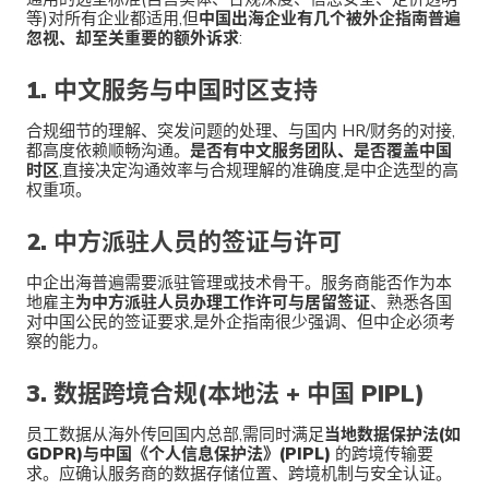
等)对所有企业都适用,但
中国出海企业有几个被外企指南普遍
忽视、却至关重要的额外诉求
:
1. 中文服务与中国时区支持
合规细节的理解、突发问题的处理、与国内 HR/财务的对接,
都高度依赖顺畅沟通。
是否有中文服务团队、是否覆盖中国
时区
,直接决定沟通效率与合规理解的准确度,是中企选型的高
权重项。
2. 中方派驻人员的签证与许可
中企出海普遍需要派驻管理或技术骨干。服务商能否作为本
地雇主
为中方派驻人员办理工作许可与居留签证
、熟悉各国
对中国公民的签证要求,是外企指南很少强调、但中企必须考
察的能力。
3. 数据跨境合规(本地法 + 中国 PIPL)
员工数据从海外传回国内总部,需同时满足
当地数据保护法(如
GDPR)与中国《个人信息保护法》(PIPL)
的跨境传输要
求。应确认服务商的数据存储位置、跨境机制与安全认证。