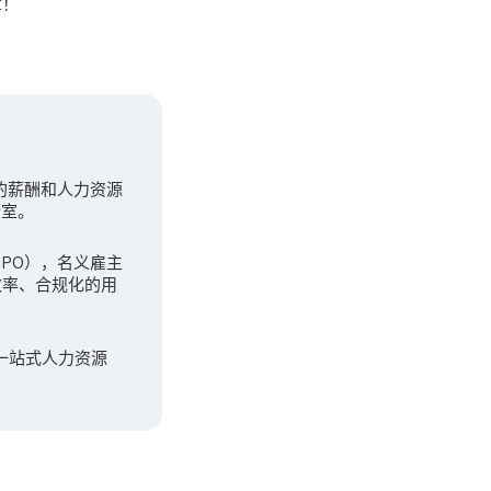
章！
先的薪酬和人力资源
公室。
（GPO），名义雇主
效率、合规化的用
一站式人力资源