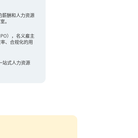
先的薪酬和人力资源
公室。
（GPO），名义雇主
效率、合规化的用
一站式人力资源