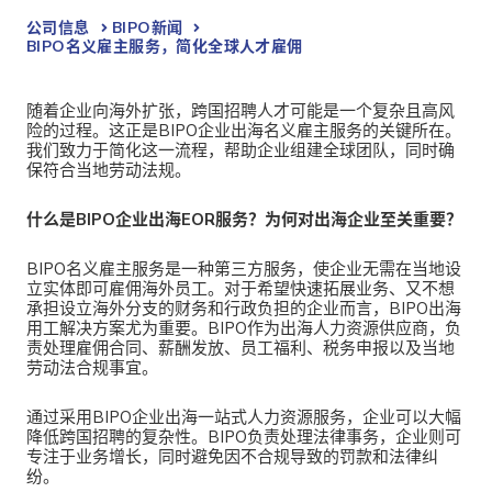
公司信息
BIPO新闻​
BIPO名义雇主服务，简化全球人才雇佣
随着企业向海外扩张，跨国招聘人才可能是一个复杂且高风
险的过程。这正是
BIPO企业出海名义雇主服务的关键所在。
我们致力于简化这一流程，帮助企业组建全球团队，同时确
保符合当地劳动法规。
什么是
BIPO企业出海EOR服务？为何对出海企业至关重要？
BIPO名义雇主服务
是一种第三方服务，使企业无需在当地设
立实体即可雇佣海外员工。对于希望快速拓展业务、又不想
承担设立海外分支的财务和行政负担的企业而言，BIPO出海
用工解决方案尤为重要。BIPO作为出海人力资源供应商，负
责处理雇佣合同、薪酬发放、员工福利、税务申报以及当地
劳动法合规事宜。
通过采用
BIPO企业出海一站式人力资源服务，企业可以大幅
降低跨国招聘的复杂性。BIPO负责处理法律事务，企业则可
专注于业务增长，同时避免因不合规导致的罚款和法律纠
纷。