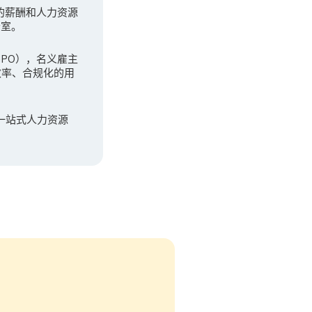
先的薪酬和人力资源
公室。
（GPO），名义雇主
效率、合规化的用
一站式人力资源