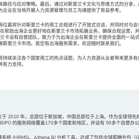
决路径与应对策略。最后，通过对斯里兰卡文化与思维方式的分享，
为企业在当地开展人力资源管理与员工沟通提供了有益参考。
两位嘉宾针对斯里兰卡的用工合规进行了开放式访谈，并同时对与会
会旨在帮助出海企业更好地在斯里兰卡市场拓展业务，确保合规运营，
斯里兰卡设有自营团队，致力于为出海企业在斯里兰卡提供全面的一站
展斯里兰卡市场。若您有出海服务需求，欢迎随时联系我们。
将持续关注各个国家用工的热点话题，为人力资源从业者带来更多有
供有力支持。
成立于 2010 年，总部位于新加坡，中国总部位于上海。作为全球领
IPO 的服务网络覆盖170多个国家和地区，并设有 50多个自营办
理系统 (HRMS)、Athena BI 分析工具，达成了包括全球薪酬外包