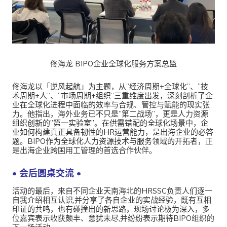
佟海龙 BIPO企业全球化服务方案总监
佟海龙以「逆风起航」为主题，从”经济周期+全球化”、”技
术周期+人”、”市场周期+组织”三重维度出发，深刻剖析了企
业在全球化进程中面临的效率与合规、管控与赋能的现实张
力。他指出，海外业务已不只是”第二战场”，更是人力资源
组织创新的”第一实验室”。在供需错配的全球化场景中，企
业如何构建真正具备韧性的HR运营能力，是出海企业的必答
题。BIPO作为全球化人力资源技术与服务领域的开拓者，正
是出海企业跨国用工管理的首选合作伙伴。
• 会后圆桌交流 •
活动的最后，来自不同企业天南海北的HRSSC负责人们逐一
自我介绍相互认识,并分享了各自企业的实战经验，既有互相
印证的共鸣，也有碰撞出的新思路，现场讨论极为深入，多
位嘉宾表示收获颇丰、意犹未尽,并纷纷表示期待BIPO组织的