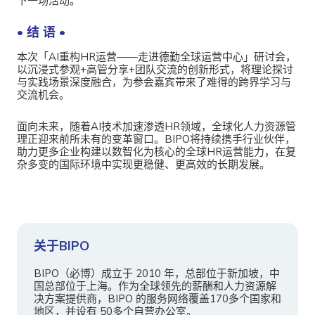
下一场活动。
• 结 语 •
本次「AI重构HR运营——走进德勤全球运营中心」研讨会，
以沉浸式参观+高管分享+团队交流的创新形式，将理论探讨
与实践场景深度融合，为参会嘉宾带来了难得的跨界学习与
交流机会。
面向未来，随着AI技术加速渗透HR领域，全球化人力资源管
理正迎来前所未有的变革窗口。BIPO将持续携手行业伙伴，
助力更多企业构建以数智化为核心的全球HR运营能力，在复
杂多变的国际环境中实现更稳健、更高效的长期发展。
关于BIPO
BIPO（必博）成立于 2010 年，总部位于新加坡，中
国总部位于上海。作为全球领先的薪酬和人力资源解
决方案提供商，BIPO 的服务网络覆盖170多个国家和
地区，并设有 50多个自营办公室。