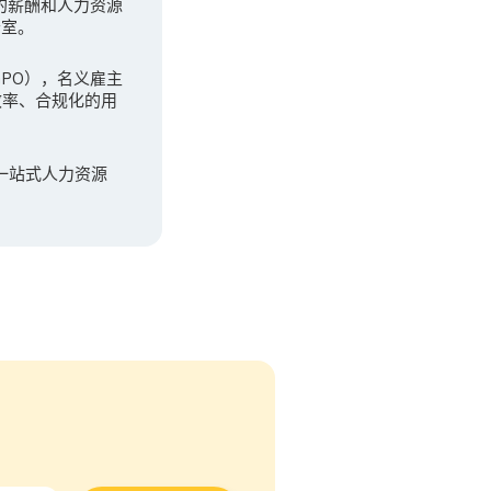
先的薪酬和人力资源
公室。
（GPO），名义雇主
效率、合规化的用
一站式人力资源