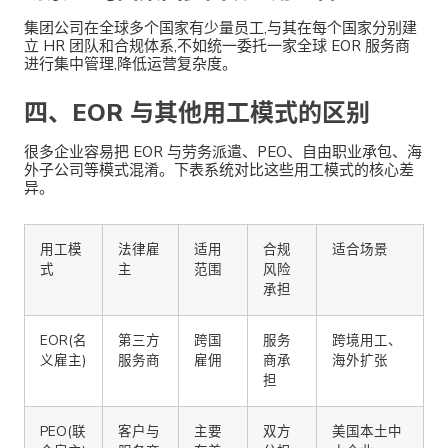
集团公司在全球多个国家有少量员工,与其在每个国家分别建
立 HR 团队和合规体系,不如统一委托一家全球 EOR 服务商
进行集中管理,降低运营复杂度。
四、EOR 与其他用工模式的区别
很多企业容易把 EOR 与劳务派遣、PEO、自由职业承包、海
外子公司等模式混淆。下表系统对比这些用工模式的核心差
异。
用工模
法律雇
适用
合规
适合场景
式
主
范围
风险
承担
EOR(名
第三方
跨国
服务
跨境用工、
义雇主)
服务商
雇佣
商承
海外扩张
担
PEO(联
客户与
主要
双方
美国本土中