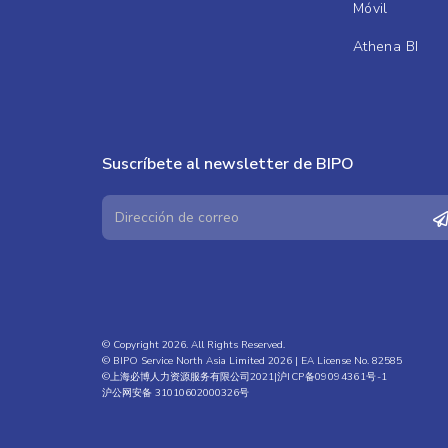
Móvil
Athena BI
Suscríbete al newsletter de BIPO
© Copyright 2026. All Rights Reserved.
© BIPO Service North Asia Limited 2026 | EA License No. 82585
©上海必博人力资源服务有限公司2021|
沪ICP备09094361号-1
沪公网安备 31010602000326号