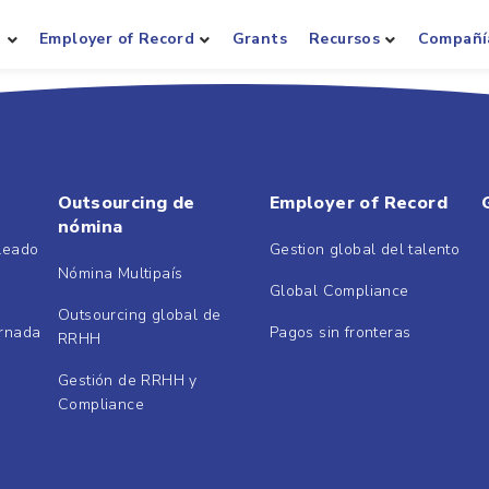
a
Employer of Record
Grants
Recursos
Compañí
Outsourcing de
Employer of Record
nómina
pleado
Gestion global del talento
Nómina Multipaís
Global Compliance
Outsourcing global de
ornada
Pagos sin fronteras
RRHH
Gestión de RRHH y
Compliance