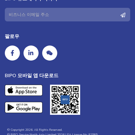
팔로우
BIPO 모바일 앱 다운로드
© Copyright 2026. All Rights Reserved.
© BIPO Service North Asia Limited 2026 | EA License No. 82585