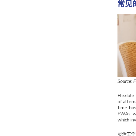
常见
Source: F
Flexible 
of alter
time-bas
FWAs, wh
which in
灵活工作