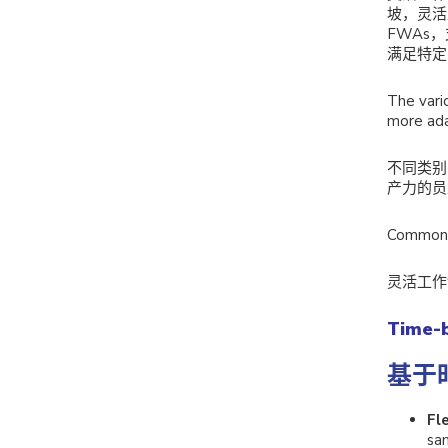
坡，灵活
FWAs
满足特定
The vari
more ada
不同类别
产力的员
Common t
灵活工作
Time-
基于
Fl
sa