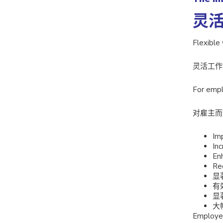
灵
Flexible
灵活工作
For empl
对雇主而
Im
Inc
En
Re
显
有
显
大
Employee