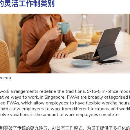
的灵活工作制类别
reepik
work arrangements redefine the traditional 9-to-5, in-office model
native ways to work. In Singapore, FWAs are broadly categorised 
ed FWAs, which allow employees to have flexible working hours,
ich allow employees to work from different locations, and wor
volve variations in the amount of work employees complete.
制突破了传统的朝九晚五、办公室工作模式，为员工提供了多样化