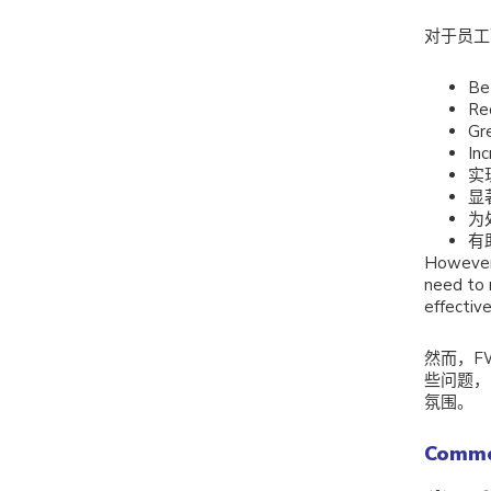
对于员工
Be
Re
Gr
Inc
实
显
为
有
However,
need to 
effectiv
然而，F
些问题，
氛围。
Commo