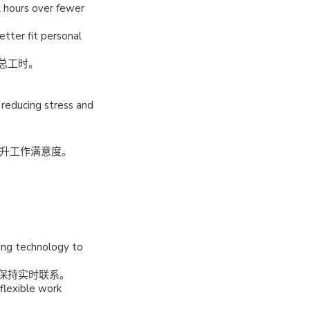
 hours over fewer
etter fit personal
总工时。
reducing stress and
提升工作满意度。
ing technology to
保持实时联系。
flexible work