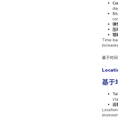
Co
day
St
co
弹
压
错
Time-bas
increasin
基于时间
Locat
基于
Te
sta
远
Location
environm