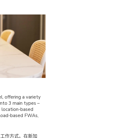
, offering a variety
into 3 main types –
 location-based
kload-based FWAs,
的工作方式。在新加