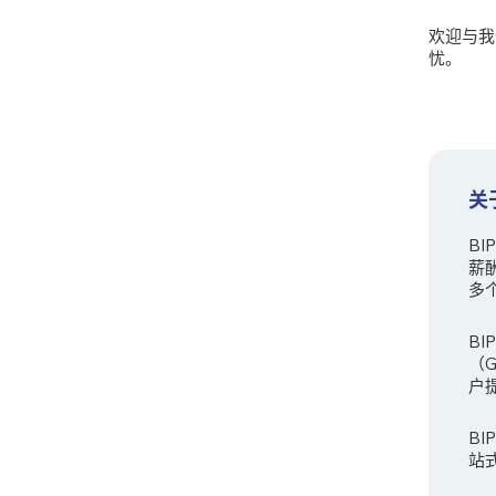
欢迎与我
忧。
关
B
薪
多
BI
（
户
B
站