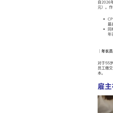
自202
元）。作
C
最
同
年
｜
年长员
对于55
员工缴交
本。
雇主