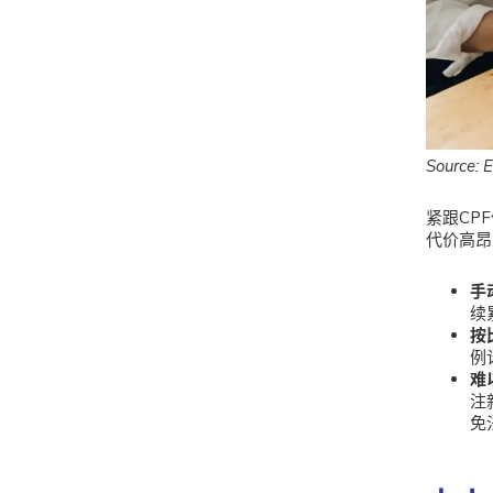
Source: 
紧跟CP
代价高昂
手
续
按
例
难
注
免