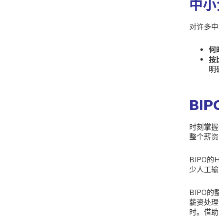
中小
对许多中
何
按
明
BI
时刻掌握
整个薪资
BIPO
少人工输
BIPO
薪资处理
时。借助