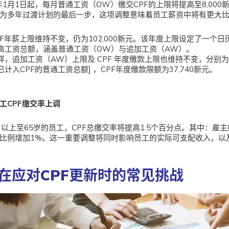
6年1月1日起，每月普通工资（OW）缴交CPF的上限将提高至8,00
为多年过渡计划的最后一步，这项调整意味着员工薪资中将有更大比
PF年薪上限维持不变，仍为102,000新元。该年度上限设定了一个日
高工资总额，涵盖普通工资（OW）与追加工资（AW）。
样，追加工资（AW）上限及 CPF 年度缴款上限也维持不变，分别为 [10
已计入CPF的普通工资总额] ，CPF年度缴款限额为37,740新元。
工CPF缴交率上调
岁以上至65岁的员工，CPF总缴交率将提高1.5个百分点。其中：雇主
比例增加1%。这一重要调整将同时影响员工的实际可支配收入，以
在应对CPF更新时的常见挑战