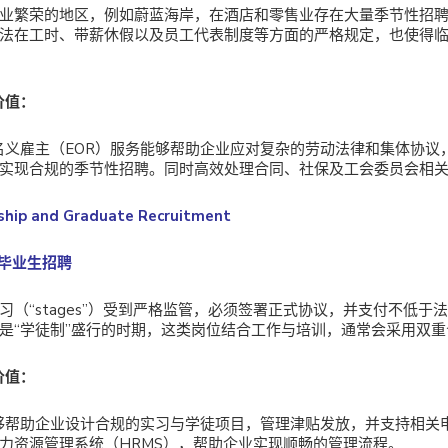
业繁荣的地区，例如蔚蓝海岸，在酒店和零售业存在大量季节性招
法在工时、带薪休假以及员工代表制度等方面的严格规定，也使得
价值：
的名义雇主（EOR）服务能够帮助企业应对复杂的劳动法律和集体协
实现合规的季节性招聘。同时高效处理合同、社保及工会委员会相
nship and Graduate Recruitment
与毕业生招聘
习（“stages”）受到严格监管，必须签署正式协议，并支付不低于
是“学徒制”盛行的时期，这类岗位结合工作与培训，通常会采用双
价值：
能够帮助企业设计合规的实习与学徒项目，管理津贴发放，并支持相关
力资源管理系统（HRMS），帮助企业实现顺畅的管理流程。