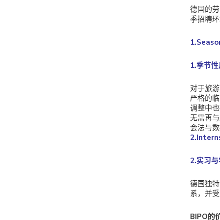
德国的劳
季招聘环
1.Seaso
1.季节
对于旅游
严格的临
调整中也
无需再与
会法与数
2.Inter
2.实习
德国独特
系，并受
BIPO的