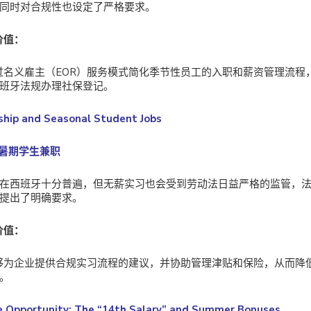
同时对合规性也设定了严格要求。
价值：
通过名义雇主（EOR）服务模式简化季节性员工的入职和薪资管理流
班牙法规办理社保登记。
nship and Seasonal Student Jobs
与暑期学生兼职
在西班牙十分普遍，但无薪实习也会受到劳动法日益严格的监管，
提出了明确要求。
价值：
能够为企业提供合规实习流程的建议，并协助管理津贴和保险，从而降
。
e Opportunity: The “14th Salary” and Summer Bonuses