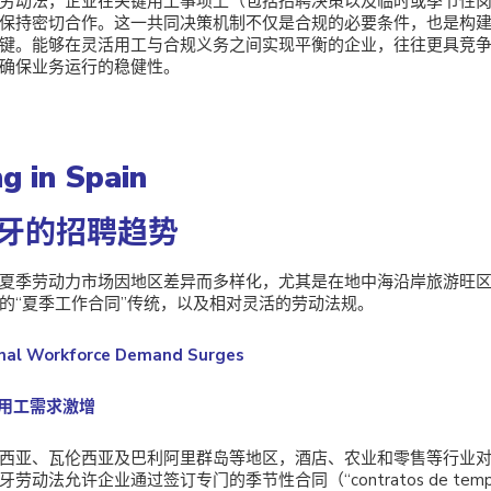
劳动法，企业在关键用工事项上（包括招聘决策以及临时或季节性
保持密切合作。这一共同决策机制不仅是合规的必要条件，也是构
键。能够在灵活用工与合规义务之间实现平衡的企业，往往更具竞
确保业务运行的稳健性。
ng in Spain
牙的招聘趋势
夏季劳动力市场因地区差异而多样化，尤其是在地中海沿岸旅游旺
的“夏季工作合同”传统，以及相对灵活的劳动法规。
nal Workforce Demand Surges
性用工需求激增
西亚、瓦伦西亚及巴利阿里群岛等地区，酒店、农业和零售等行业
劳动法允许企业通过签订专门的季节性合同（“contratos de temp