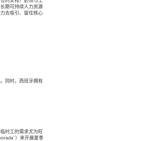
岗位的安排）必须与工
建长期可持续人力资源
争力去吸引、留住核心
区。同时，西班牙拥有
对临时工的需求尤为旺
orada”）来开展夏季