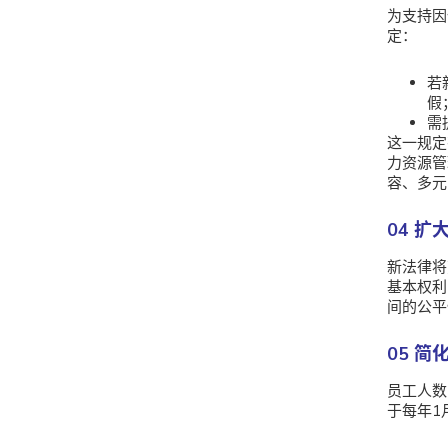
为支持因
定：
若
假
需
这一规定
力资源管
容、多元
04 
新法律将
基本权利
间的公平
05 
员工人数
于每年1