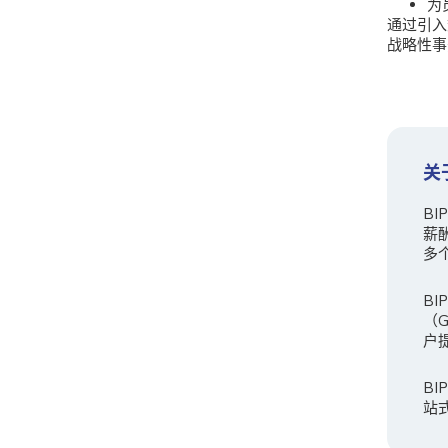
为
通过引入
战略性事
关
B
薪
多
BI
（
户
B
站