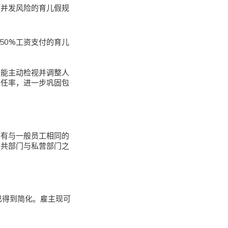
疗并发风险的育儿假规
50%工资支付的育儿
若能主动检视并调整人
留任率，进一步巩固包
享有与一般员工相同的
公共部门与私营部门之
已得到简化。雇主现可
。