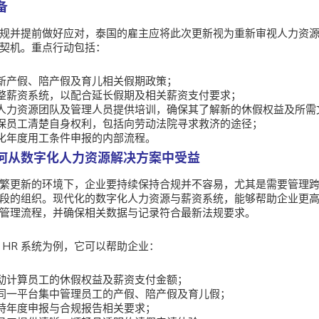
备
规并提前做好应对，泰国的雇主应将此次更新视为重新审视人力资
契机。重点行动包括：
新产假、陪产假及育儿相关假期政策；
整薪资系统，以配合延长假期及相关薪资支付要求；
人力资源团队及管理人员提供培训，确保其了解新的休假权益及所需
保员工清楚自身权利，包括向劳动法院寻求救济的途径；
化年度用工条件申报的内部流程。
何从数字化人力资源解决方案中受益
繁更新的环境下，企业要持续保持合规并不容易，尤其是需要管理
段的组织。现代化的数字化人力资源与薪资系统，能够帮助企业更
管理流程，并确保相关数据与记录符合最新法规要求。
 HR 系统为例，它可以帮助企业：
动计算员工的休假权益及薪资支付金额；
同一平台集中管理员工的产假、陪产假及育儿假；
持年度申报与合规报告相关要求；