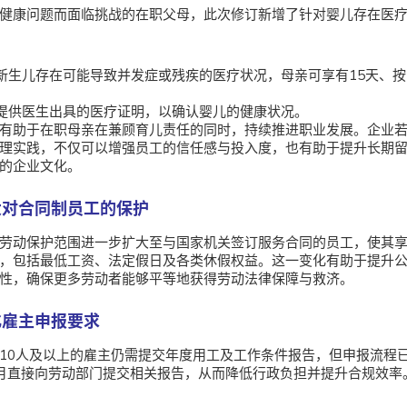
健康问题而面临挑战的在职父母，此次修订新增了针对婴儿存在医
新生儿存在可能导致并发症或残疾的医疗状况，母亲可享有15天、按
；
提供医生出具的医疗证明，以确认婴儿的健康状况。
有助于在职母亲在兼顾育儿责任的同时，持续推进职业发展。企业
理实践，不仅可以增强员工的信任感与投入度，也有助于提升长期
的企业文化。
扩大对合同制员工的保护
劳动保护范围进一步扩大至与国家机关签订服务合同的员工，使其
，包括最低工资、法定假日及各类休假权益。这一变化有助于提升
性，确保更多劳动者能够平等地获得劳动法律保障与救济。
简化雇主申报要求
10人及以上的雇主仍需提交年度用工及工作条件报告，但申报流程
月直接向劳动部门提交相关报告，从而降低行政负担并提升合规效率