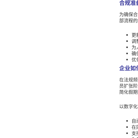
合规准
为确保合
部流程的
更
调
为
确
优
企业如
在法规频
员扩张阶
简化假期
以数字化
自
在
支