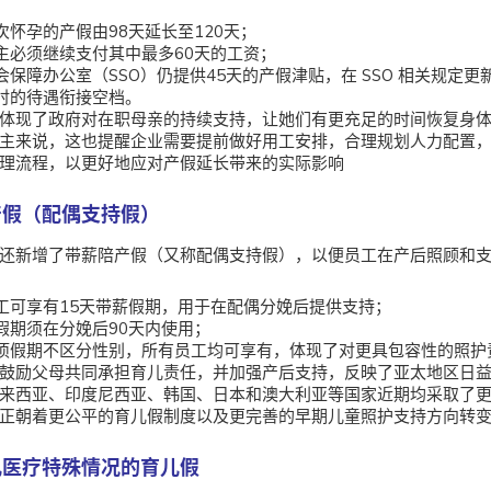
次怀孕的产假由98天延长至120天；
主必须继续支付其中最多60天的工资；
会保障办公室（SSO）仍提供45天的产假津贴，在 SSO 相关规定
时的待遇衔接空档。
体现了政府对在职母亲的持续支持，让她们有更充足的时间恢复身
主来说，这也提醒企业需要提前做好用工安排，合理规划人力配置
理流程，以更好地应对产假延长带来的实际影响
陪产假（配偶支持假）
还新增了带薪陪产假（又称配偶支持假），以便员工在产后照顾和
工可享有15天带薪假期，用于在配偶分娩后提供支持；
假期须在分娩后90天内使用；
项假期不区分性别，所有员工均可享有，体现了对更具包容性的照护
鼓励父母共同承担育儿责任，并加强产后支持，反映了亚太地区日
来西亚、印度尼西亚、韩国、日本和澳大利亚等国家近期均采取了
正朝着更公平的育儿假制度以及更完善的早期儿童照护支持方向转
婴儿医疗特殊情况的育儿假