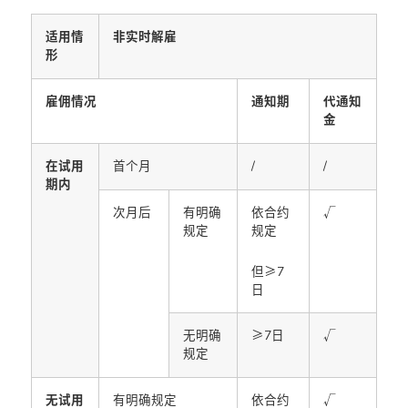
适用情
非实时解雇
形
雇佣情况
通知期
代通知
金
在试用
首个月
/
/
期内
次月后
有明确
依合约
√
规定
规定
但≥7
日
无明确
≥7日
√
规定
无试用
有明确规定
依合约
√