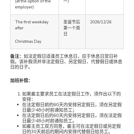
(at the option of the
一）
employer)
The first weekday
圣诞节后
2026/12/26
after
第一个周
日
Christmas Day
备注：
如法定假日适逢员工休息日，应于休息日翌日补
假。该补假须并非法定假日、另定假日、代替假日或休息
日的日子。
加班补偿：
如果雇主要求员工在法定假日工作，须作出以下的
安排：
在法定假日前的60天内安排另定假日，须在另定假
日最少48小时前通知员工；
在法定假日后的60天内安排另定假日，须在法定假
日最少48小时前通知员工。
如雇主员工双方同意，雇主可在法定假日或另定假
日的30天前后的期间内安排代替假日给员工。