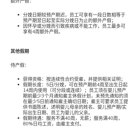
额外产假：
分娩日期较预产期迟，员工可享有一段日数相等于
预产期翌日起至实际分娩日为止的额外产假；
因怀孕或分娩而引致疾病或不能工作，员工最多可
享有4周额外产假。
其他假期
侍产假：
获得资格：按连续性合约受雇，并提供相关证明；
假期长度：5日/分娩，可在预产期前4周至出生日起
14周内使用（可分段或连续）；员工须在婴儿预产
期前最少3个月通知雇主休假计划，未预先通知的须
在最少5日前通知雇主确切日期；雇主可要求员工提
供书面陈述，述明婴儿母亲的姓名、婴儿预产期/实
际出生日期、员工为婴儿的父亲。
假期待遇：服务不满40周，无薪；服务满40周，
80%日均工资，由雇主支付。