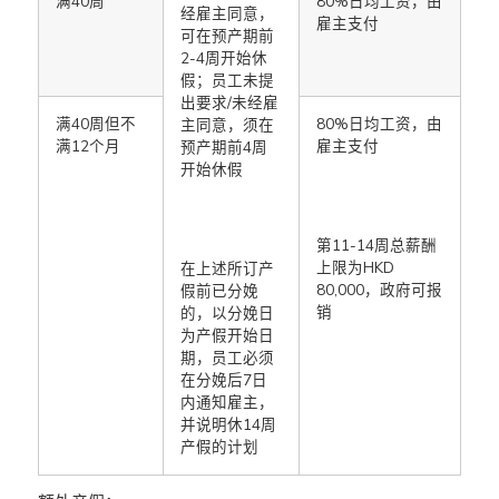
满40周
80%日均工资，由
经雇主同意，
雇主支付
可在预产期前
2-4周开始休
假；员工未提
出要求/未经雇
满40周但不
80%日均工资，由
主同意，须在
满12个月
雇主支付
预产期前4周
开始休假
第11-14周总薪酬
上限为HKD
在上述所订产
80,000，政府可报
假前已分娩
销
的，以分娩日
为产假开始日
期，员工必须
在分娩后7日
内通知雇主，
并说明休14周
产假的计划