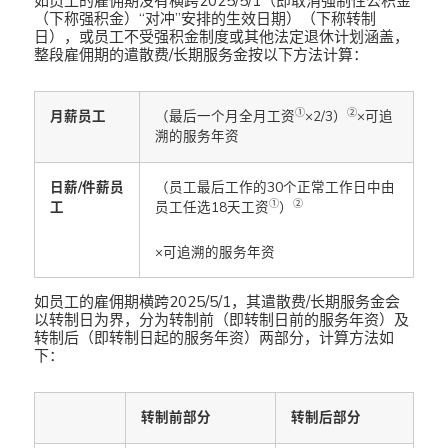
如员工的雇佣期没有横跨2025/5/1（即取消强制性公积金
（下称强积金）“对冲”安排的生效日期）（下称转制
日），或员工不受强积金制度或其他法定退休计划涵盖，
整段雇佣期的遣散费/长期服务金按以下方法计算：
①
②
月薪员工
（最后一个月全月工资
×2/3）
×可追
溯的服务年资
日薪/件薪员
（员工最后工作的30个正常工作日中由
①
②
工
员工任选18天工资
）
×可追溯的服务年资
如员工的雇佣期横跨2025/5/1，其遣散费/长期服务金会
以转制日为界，分为转制前（即转制日前的服务年资）及
转制后（即转制日起的服务年资）两部分，计算方法如
下：
转制前部分
转制后部分