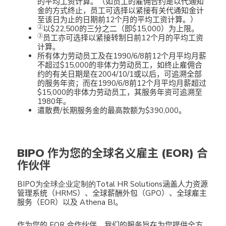
的平均工资计算。（如员工的雇佣合约是以代通知
金的方式终止，员工可选择以紧接有关代通知金计
至该日为止的日期前12个月的平均工资计算。）
②
以$22,500的三分之二（即$15,000）为上限。
③
员工亦可选择以紧接转制日前12个月的平均工资
计算。
所有体力劳动员工及在1990/6/8前12个月平均月薪
不超过$15,000的非体力劳动员工，如终止雇佣合
约的有关日期是在2004/10/1或以后，可追溯全部
的服务年资；而在1990/6/8前12个月平均月薪超过
$15,000的非体力劳动员工，其服务年资可追溯至
1980年。
遣散费/长期服务金的最高款额为$390,000。
BIPO 作为您的全球名义雇主 (EOR) 合
作伙伴
BIPO
为全球企业定制的Total HR Solutions
涵盖人力资源
管理系统（HRMS）、全球薪酬外包（GPO）、全球雇主
服务（EOR）以及 Athena BI。
作为您的 EOR 合作伙伴，我们的服务旨在为您提供全方