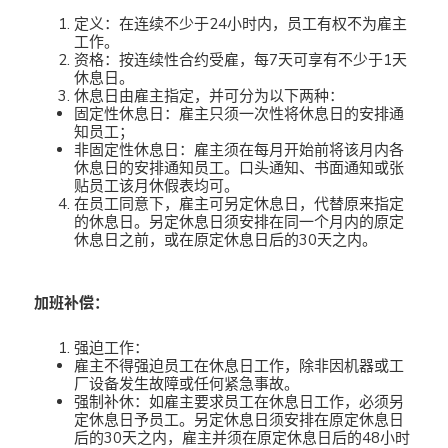
定义：在连续不少于24小时内，员工有权不为雇主
工作。
资格：按连续性合约受雇，每7天可享有不少于1天
休息日。
休息日由雇主指定，并可分为以下两种：
固定性休息日：雇主只须一次性将休息日的安排通
知员工；
非固定性休息日：雇主须在每月开始前将该月内各
休息日的安排通知员工。口头通知、书面通知或张
贴员工该月休假表均可。
在员工同意下，雇主可另定休息日，代替原来指定
的休息日。另定休息日须安排在同一个月内的原定
休息日之前，或在原定休息日后的30天之内。
加班补偿：
强迫工作：
雇主不得强迫员工在休息日工作，除非因机器或工
厂设备发生故障或任何紧急事故。
强制补休：如雇主要求员工在休息日工作，必须另
定休息日予员工。另定休息日须安排在原定休息日
后的30天之内，雇主并须在原定休息日后的48小时