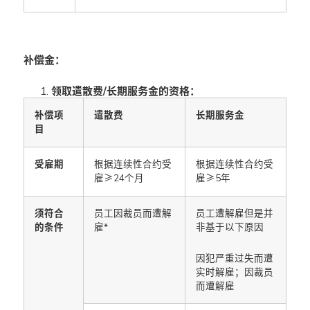
补偿金：
领取遣散费/长期服务金的资格：
补偿项
遣散费
长期服务金
目
受雇期
根据连续性合约受
根据连续性合约受
雇≥24个月
雇≥5年
须符合
员工因裁员而遭解
员工遭解雇但是并
的条件
雇*
非基于以下原因
因犯严重过失而遭
实时解雇；因裁员
而遭解雇