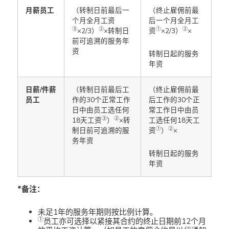
月薪员工
（转制日前最后一
（终止雇佣前最
个月全月工资
后一个月全月工
③
②
①
②
×2/3）
×转制日
资
×2/3）
×
前可追溯的服务年
资
转制日起的服务
年资
日薪/件薪
（转制日前最后工
（终止雇佣前最
员工
作的30个正常工作
后工作的30个正
日中由员工选任何
常工作日中由员
③
②
18天工资
）
×转
工选任何18天工
①
②
制日前可追溯的服
资
）
×
务年资
转制日起的服务
年资
*备注：
未足1年的服务年期则按比例计算。
①
员工亦可选择以紧接其合约的终止日期前12个月