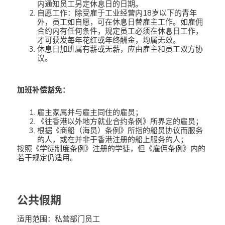
内通知员工另定休息日的日期。
自愿工作：除受雇于工业经营内18岁以下的青年
外，员工如自愿，可在休息日替雇主工作。如雇佣
合约内有任何条件，规定员工必须在休息日工作，
才可获发每年花红或年终酬金，均属无效。
休息日加班属有薪或无薪，应由雇主和员工双方协
议。
加班补偿豁免：
雇主家属并与雇主同住的雇员；
《往香港以外地方就业合约条例》所界定的雇员；
根据《商船（海员）条例》所指的船员协议而服务
的人，或在并非于香港注册的船上服务的人；
按照《学徒制度条例》注册的学徒，但《雇佣条例》内的
若干规定仍适用。
公共假期
适用范围：私营部门员工