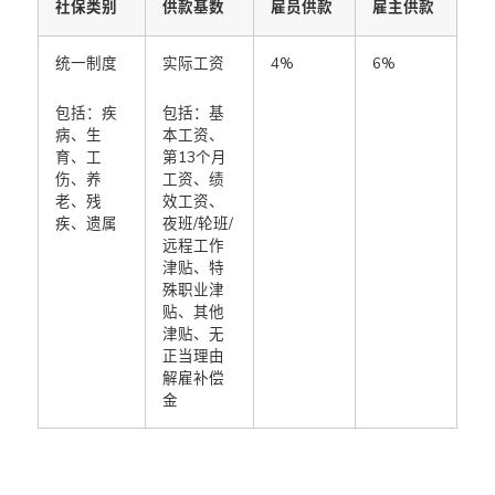
社保类别
供款基数
雇员供款
雇主供款
统一制度
实际工资
4%
6%
包括：疾
包括：基
病、生
本工资、
育、工
第13个月
伤、养
工资、绩
老、残
效工资、
疾、遗属
夜班/轮班/
远程工作
津贴、特
殊职业津
贴、其他
津贴、无
正当理由
解雇补偿
金