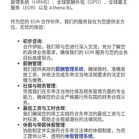
管理系统（HRMS）、全球薪酬外包（GPO）、全球雇主
服务（EOR）以及 Athena BI。
作为您的 EOR 合作伙伴，我们的服务旨在为您提供全方
位、无忧的体验：
初步咨询
：
合作伊始，我们将与您进行深入交流，充分了解您
的具体业务需求，确保我们的 EOR 服务与您的业务
目标高度契合。
薪酬管理
：
我们提供高效的
薪酬管理系统
，确保按时、准确发
放工资，并依法完成东帝汶当地法规要求的法定扣
缴与缴费。
社保与税务管理
：
凭借我们在东帝汶当地社保及税务管理方面的专业
能力，确保您的企业严格履行所在国的财务合规义
务。
最低工资与工时合规
：
我们确保您的用工实践符合东帝汶的最低工资与工
时标准，帮助企业规避潜在的法律风险。
休假与带薪休假管理
：
协助制定并实施符合东帝汶法律的休假制度，为员
工提供公平、透明的
休假管理系统
。